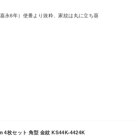
嘉永6年）使番より抜粋、家紋は丸に立ち葵
 4枚セット 角型 金紋 KS44K-4424K