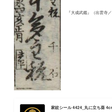
『大成武鑑』（出雲寺／
家紋シール 4424_丸に立ち葵 4cm