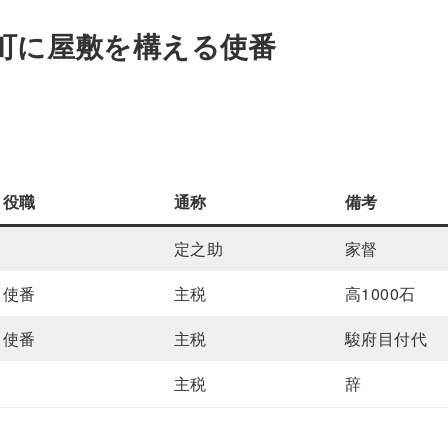
町に屋敷を構える使番
役職
通称
備考
定之助
家督
使番
主税
高1000石
使番
主税
駿府目付代
主税
辞