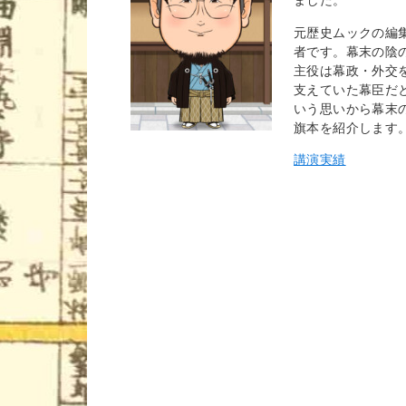
元歴史ムックの編
者です。幕末の陰
主役は幕政・外交
支えていた幕臣だ
いう思いから幕末
旗本を紹介します
講演実績