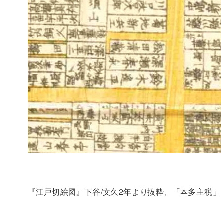
『江戸切絵図』下谷/文久2年より抜粋、「本多主税」