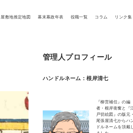
屋敷地推定地図
幕末幕政年表
役職一覧
コラム
リンク集
管理人プロフィール
ハンドルネーム：根岸清七
『柳営補任』の編
者・根岸衛奮と『
戸切絵図』の版元
尾張屋清七からハ
ドルネームを頂戴
ました。