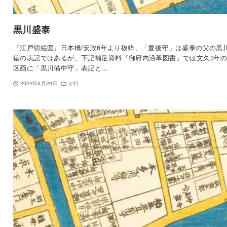
黒川盛泰
『江戸切絵図』日本橋/安政6年より抜粋、「豊後守」は盛泰の父の黒
徳の表記ではあるが、下記補足資料『御府内沿革図書』では文久3年
区画に「黒川備中守」表記と…
2024年6月29日
か行