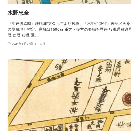
水野忠全
『江戸切絵図』鉄砲洲/文久元年より抜粋、「水野伊勢守」表記区画を
の屋敷地と推定。家禄は1500石 番方・役方の要職を歴任 役職通称遍歴
暦 西暦 役職 通…
2024年6月27日
ま行