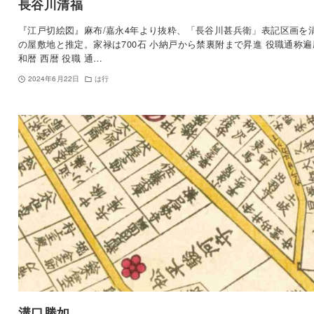
長谷川清福
『江戸切絵図』麻布/嘉永4年より抜粋、「長谷川甚兵衛」表記区画を
の屋敷地と推定。家禄は700石 小納戸から禁裏附まで昇進 役職通称遍
和暦 西暦 役職 通…
2024年6月22日
は行
溝口勝如