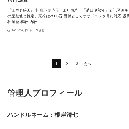
『江戸切絵図』小川町/慶応元年より抜粋、「溝口伊勢守」表記区画を
の屋敷地と推定。家禄は2500石 目付としてポサドニック号に対応 役
称遍歴 和暦 西暦 …
2024年6月21日
ま行
1
2
3
次へ
管理人プロフィール
ハンドルネーム：根岸清七