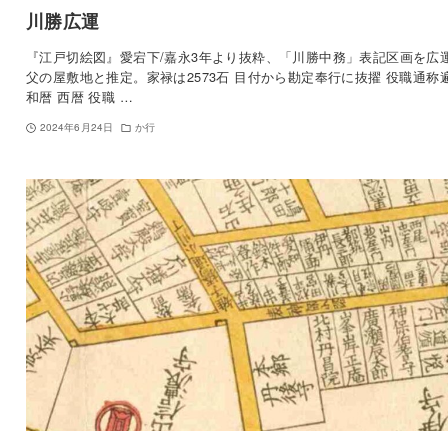
川勝広運
『江戸切絵図』愛宕下/嘉永3年より抜粋、「川勝中務」表記区画を広
父の屋敷地と推定。家禄は2573石 目付から勘定奉行に抜擢 役職通称
和暦 西暦 役職 …
2024年6月24日
か行