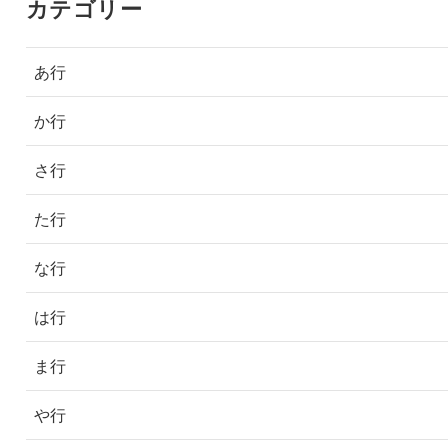
カテゴリー
あ行
か行
さ行
た行
な行
は行
ま行
や行