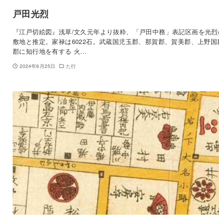
戸田光烈
『江戸切絵図』浅草/文久元年より抜粋、「戸田中務」表記区画を光烈
敷地と推定。家禄は6022石。武蔵国児玉郡、那賀郡、賀美郡、上野国
郡に知行地を有する 火…
2024年6月25日
た行