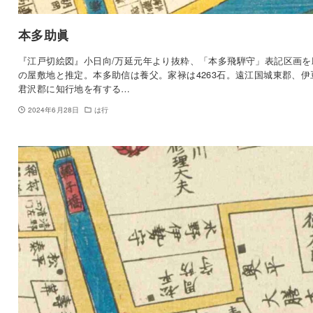
本多助眞
『江戸切絵図』小日向/万延元年より抜粋、「本多飛騨守」表記区画を
の屋敷地と推定。本多助信は養父。家禄は4263石。遠江国城東郡、伊
君沢郡に知行地を有する…
2024年6月28日
は行