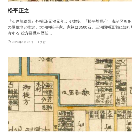
松平正之
『江戸切絵図』外桜田/元治元年より抜粋、「松平對馬守」表記区画を
の屋敷地と推定。大河内松平家。家禄は3500石。三河国幡豆郡に知行
有する 役方要職を歴任…
2024年6月26日
ま行