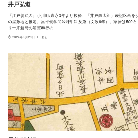
井戸弘道
『江戸切絵図』小川町/嘉永3年より抜粋、「井戸鉄太郎」表記区画を
の屋敷地と推定。昌平黌学問吟味甲科及第（文政6年）。家禄は500石
リー来航時の浦賀奉行の…
2024年6月23日
あ行