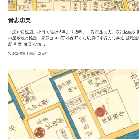
貴志忠美
『江戸切絵図』小日向/嘉永5年より抜粋、「貴志孫大夫」表記区画を
の屋敷地と推定。家禄は500石 小納戸から駿府町奉行まで昇進 役職通
歴 和暦 西暦 役職…
2024年6月30日
か行