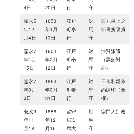
4日
20日
行
守
嘉永5
1853
江戸
対
西丸炎上之
年12
年1月
町奉
馬
節骨折褒賞
月4日
13日
行
守
嘉永7
1854
江戸
対
浦賀派遣
年1月
年2月
町奉
馬
（黒船対
15日
12日
行
守
応）
嘉永7
1854
江戸
対
日米和親条
年3月
年3月
町奉
馬
約調印（全
3日
31日
行
守
権）
安政3
1856
留守
対
宗門人別改
年11
年12
居次
馬
月18
月15
席大
守