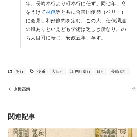
年、長崎奉行より町奉行に任ず。同七年、命
をうけて
林韑
等と共に合衆国使節（ペリー）
に会見し和好條約を定む。この人、任俠濶達
の風ありといえども学術は乏しき所なり。の
ち大目附に転じ、安政五年、卒す。
あ行
使番
大目付
江戸町奉行
目付
長崎奉行
京極高朗
竹
関連記事