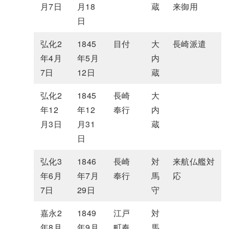
月7日
月18
蔵
来御用
日
弘化2
1845
目付
大
長崎派遣
年4月
年5月
内
7日
12日
蔵
弘化2
1845
長崎
大
年12
年12
奉行
内
月3日
月31
蔵
日
弘化3
1846
長崎
対
来航仏艦対
年6月
年7月
奉行
馬
応
7日
29日
守
嘉永2
1849
江戸
対
年8月
年9月
町奉
馬