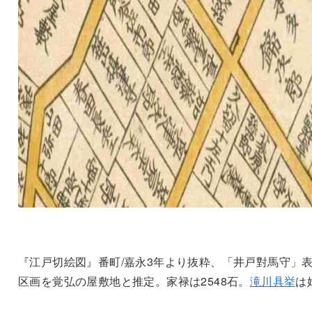
『江戸切絵図』番町/嘉永3年より抜粋、「井戸對馬守」
区画を覚弘の屋敷地と推定。家禄は2548石。
滝川具挙
は