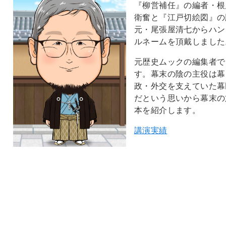
『柳営補任』の編者・根
衛奮と『江戸切絵図』の
元・尾張屋清七からハン
ルネームを頂戴しました
元歴史ムックの編集者で
す。幕末の陰の主役は幕
政・外交を支えていた幕
だという思いから幕末の
本を紹介します。
講演実績