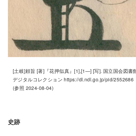
[土岐]頼旨 [著]『花押似真』[1],[1—] [写]. 国立国会図書
デジタルコレクション https://dl.ndl.go.jp/pid/2552686
(参照 2024-08-04)
史跡