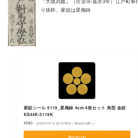
『大成武鑑』（出雲寺/嘉永3年）江戸町奉
り抜粋、家紋は星梅鉢
家紋シール 5119_星梅鉢 4cm 4枚セット 角型 金紋
KS44K-5119K
¥980
（2025/03/15 22:57時点 | Amazon調べ）
Amazon