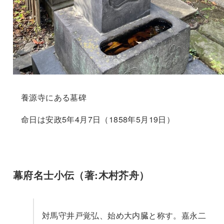
養源寺にある墓碑
命日は安政5年4月7日（1858年5月19日）
幕府名士小伝（著:木村芥舟）
対馬守井戸覚弘、始め大内臓と称す。嘉永二