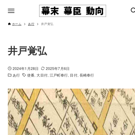
ホーム
あ行
井戸覚弘
井戸覚弘
2024年1月28日
2025年7月6日
あ行
使番
大目付
江戸町奉行
目付
長崎奉行