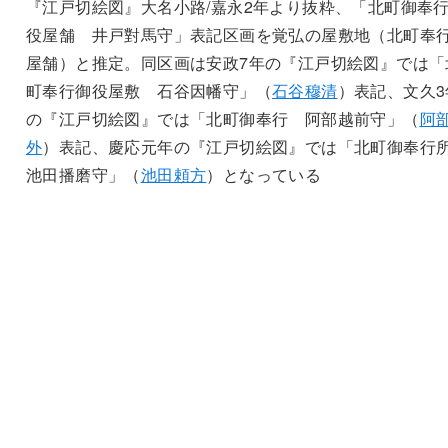
『江戸切絵図』大名小路/嘉永2年より抜粋、「北町御奉
役屋舗 井戸對馬守」表記区画を覚弘の屋敷地（北町奉
屋舗）と推定。同区画は安政7年の『江戸切絵図』では「
町奉行御役屋敷 石谷因幡守」（
石谷穆清
）表記、文久3
の『江戸切絵図』では「北町御奉行 阿部越前守」（
阿
外
）表記、慶応元年の『江戸切絵図』では「北町御奉
池田播磨守」（
池田頼方
）となっている