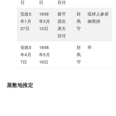
日
日
目付
安政5
1858
留守
対
琉球人参府
年1月
年3月
居次
馬
御用掛
27日
12日
席大
守
目付
安政5
1858
対
卒
年4月
年5月
馬
7日
19日
守
屋敷地推定