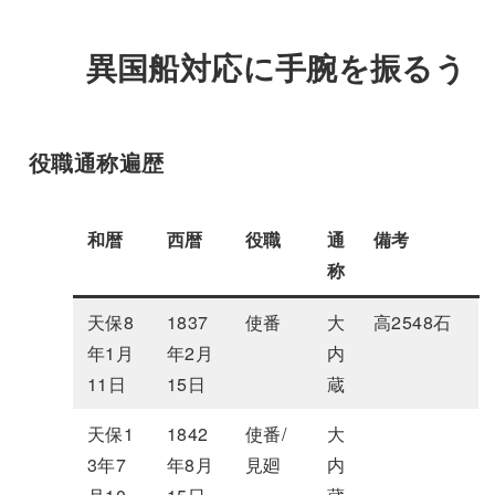
異国船対応に手腕を振るう
役職通称遍歴
和暦
西暦
役職
通
備考
称
天保8
1837
使番
大
高2548石
年1月
年2月
内
11日
15日
蔵
天保1
1842
使番/
大
3年7
年8月
見廻
内