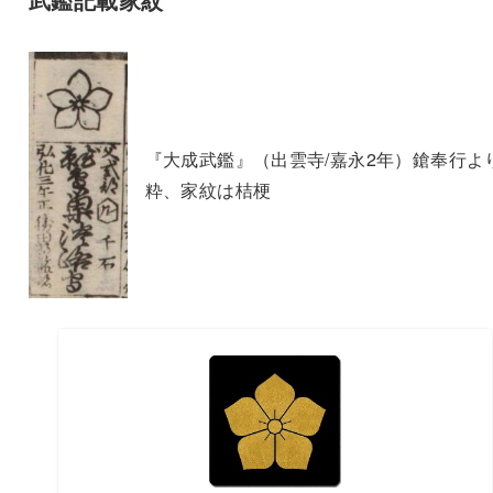
『大成武鑑』（出雲寺/嘉永2年）鎗奉行よ
粋、家紋は桔梗