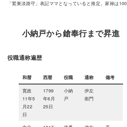
「鷲巣淡路守」表記ママとなっていると推定。家禄は100
小納戸から鎗奉行まで昇進
役職通称遍歴
和暦
西暦
役職
通称
備考
寛政
1799
小納
伊左
11年5
年6月
戸
衛門
月22
25日
日