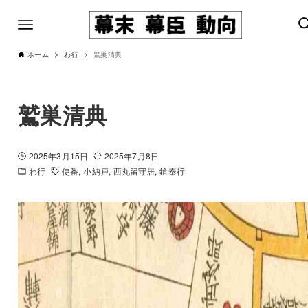
ホーム
わ行
鷲巣清典
鷲巣清典
2025年3月15日
2025年7月8日
わ行
使番
小納戸
西丸留守居
鎗奉行