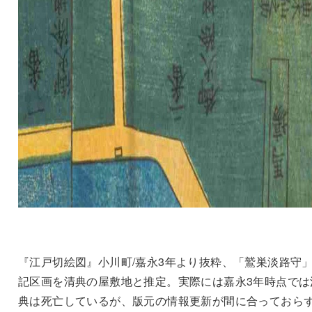
『江戸切絵図』小川町/嘉永3年より抜粋、「鷲巣淡路守
記区画を清典の屋敷地と推定。実際には嘉永3年時点では
典は死亡しているが、版元の情報更新が間に合っておら