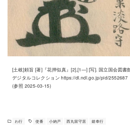
[土岐]頼旨 [著]『花押似真』[2],[1—] [写]. 国立国会図書
デジタルコレクション https://dl.ndl.go.jp/pid/2552687
(参照 2025-03-15)
わ行
使番
小納戸
西丸留守居
鎗奉行