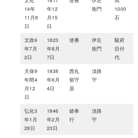
文化
1817
使番
伊左
高
14年
年12
衛門
1000
11月8
月15
石
日
日
文政6
1823
使番
伊左
駿府
年7月
年8月
衛門
目付
2日
7日
代
天保9
1838
西丸
淡路
年閏4
年6月
留守
守
月12
4日
居
日
弘化3
1846
鎗奉
淡路
年1月
年2月
行
守
28日
23日