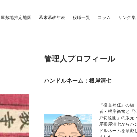
屋敷地推定地図
幕末幕政年表
役職一覧
コラム
リンク集
管理人プロフィール
ハンドルネーム：根岸清七
『柳営補任』の編
者・根岸衛奮と『
戸切絵図』の版元
尾張屋清七からハ
ドルネームを頂戴
ました。