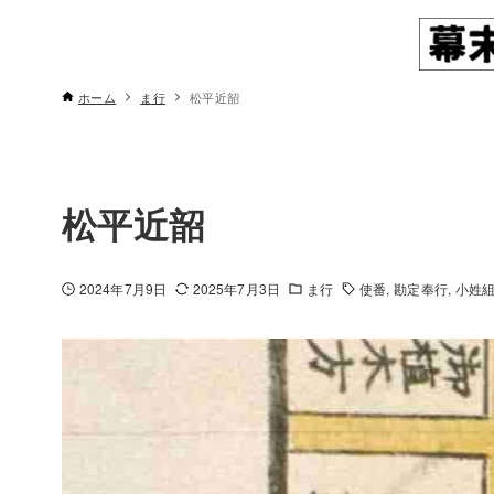
ホーム
ま行
松平近韶
松平近韶
2024年7月9日
2025年7月3日
ま行
使番
勘定奉行
小姓