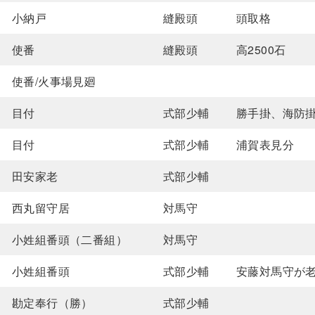
小納戸
縫殿頭
頭取格
使番
縫殿頭
高2500石
使番/火事場見廻
目付
式部少輔
勝手掛、海防
目付
式部少輔
浦賀表見分
田安家老
式部少輔
西丸留守居
対馬守
小姓組番頭（二番組）
対馬守
小姓組番頭
式部少輔
安藤対馬守が
勘定奉行（勝）
式部少輔