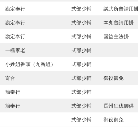
勘定奉行
式部少輔
講武所普請用
勘定奉行
式部少輔
本丸普請用掛
勘定奉行
式部少輔
国益主法掛
一橋家老
式部少輔
小姓組番頭（九番組）
式部少輔
寄合
式部少輔
御役御免
籏奉行
式部少輔
籏奉行
式部少輔
長州征伐御供
式部少輔
御役御免