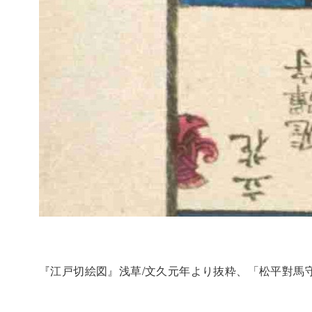
『江戸切絵図』浅草/文久元年より抜粋、「松平對馬守