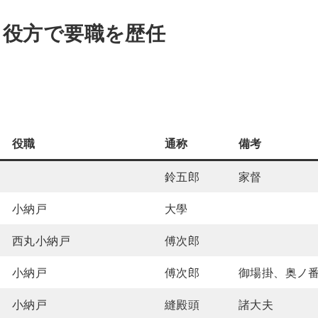
・役方で要職を歴任
役職
通称
備考
鈴五郎
家督
小納戸
大學
西丸小納戸
傅次郎
小納戸
傅次郎
御場掛、奥ノ
小納戸
縫殿頭
諸大夫