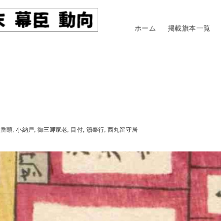
ホーム
掲載旗本一覧
組番頭
小納戸
御三卿家老
目付
籏奉行
西丸留守居