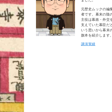
元歴史ムックの編
者です。幕末の陰
主役は幕政・外交
支えていた幕臣だ
いう思いから幕末
旗本を紹介します
講演実績