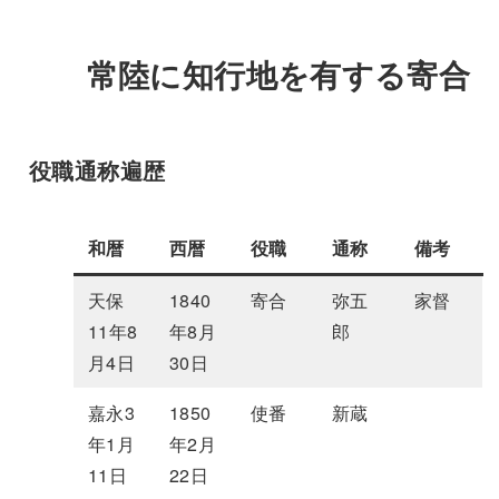
常陸に知行地を有する寄合
役職通称遍歴
和暦
西暦
役職
通称
備考
天保
1840
寄合
弥五
家督
11年8
年8月
郎
月4日
30日
嘉永3
1850
使番
新蔵
年1月
年2月
11日
22日