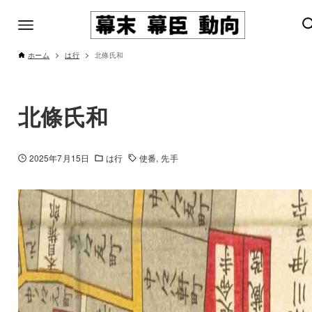
ホーム
は行
北條氏和
北條氏和
2025年7月15日
は行
使番
先手