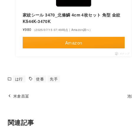
家紋シール 3470_北條鱗 4cm 4枚セット 角型 金紋
KS44K-3470K
¥980
（2025/07/15 07:49時点 | Amazon調べ）
Amazon
ポチップ
は行
使番
先手
米倉昌冨
池
関連記事