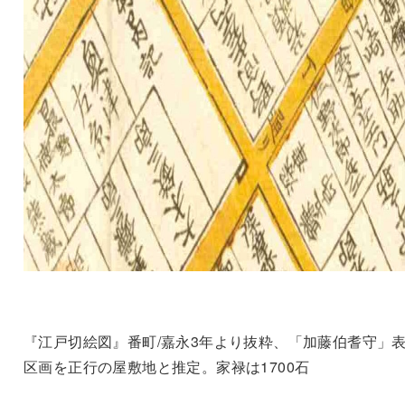
『江戸切絵図』番町/嘉永3年より抜粋、「加藤伯耆守」
区画を正行の屋敷地と推定。家禄は1700石