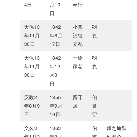
4日
月10
奉行
日
天保13
1842
小普
靱
年11月
年8月
請組
負
30日
17日
支配
天保13
1842
一橋
靱
年11月
年12
家老
負
30日
月31
日
安政2
1855
留守
伯
年8月9
年9月
居
耆
日
19日
守
文久3
1863
伯
願之通御
年1月2
年3月
耆
役御免、