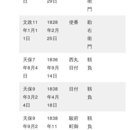
日
29日
衛
門
文政11
1828
使番
勘
年1月1
年2月
右
1日
25日
衛
門
天保7
1836
西丸
靱
年8月4
年9月
目付
負
日
14日
天保9
1838
目付
靱
年3月2
年4月
負
4日
18日
天保9
1838
駿府
靱
年9月2
年11
町御
負