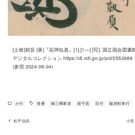
[土岐]頼旨 [著]『花押似真』[1],[1—] [写]. 国立国会図書
デジタルコレクション https://dl.ndl.go.jp/pid/2552686
(参照 2024-08-04)
か行
使番
御三卿家老
留守居
目付
駿府町奉行
松平信武
小笠