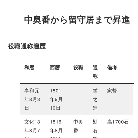
中奥番から留守居まで昇進
役職通称遍歴
和暦
西暦
役職
通
備考
称
享和元
1801
猶
家督
年8月3
年9月
之
日
10日
進
文化13
1816
中奥
勘
高1700石
年8月7
年8月
番
右