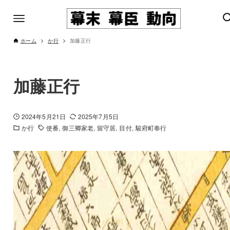
ホーム
か行
加藤正行
加藤正行
2024年5月21日
2025年7月5日
か行
使番
御三卿家老
留守居
目付
駿府町奉行