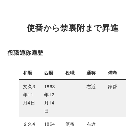
使番から禁裏附まで昇進
役職通称遍歴
和暦
西暦
役職
通称
備考
文久3
1863
右近
家督
年11
年12
月4日
月14
日
文久4
1864
使番
右近