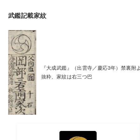
武鑑記載家紋
『大成武鑑』（出雲寺／慶応3年）禁裏附
抜粋、家紋は右三つ巴