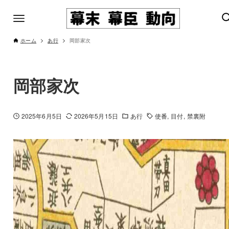
ホーム
あ行
岡部家次
岡部家次
2025年6月5日
2026年5月15日
あ行
使番
目付
禁裏附