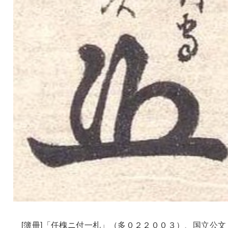
[簿冊]「任槐ニ付一札」（多０２２００３）、国立公文