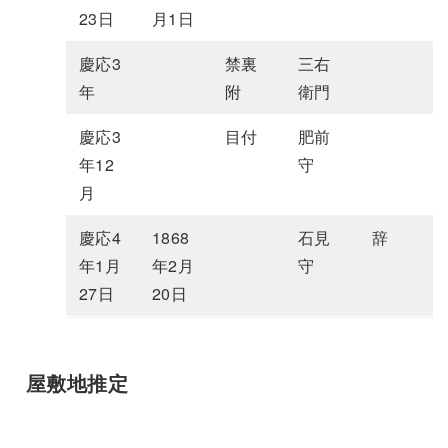
23日
月1日
慶応3
禁裏
三右
年
附
衛門
慶応3
目付
肥前
年12
守
月
慶応4
1868
石見
辞
年1月
年2月
守
27日
20日
屋敷地推定