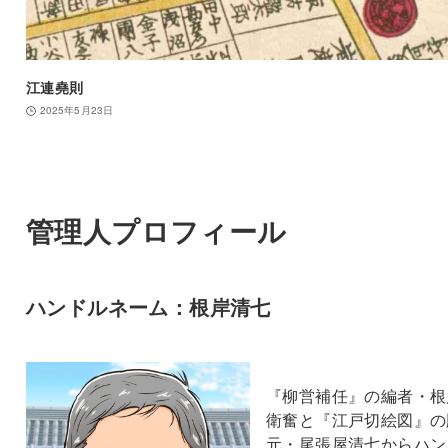
江連堯則
2025年5月23日
管理人プロフィール
ハンドルネーム：根岸清七
『柳営補任』の編者・根
衛奮と『江戸切絵図』の
元・尾張屋清七からハン