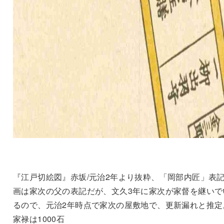
『江戸切絵図』赤坂/元治2年より抜粋、「岡部内匠」表
画は家次の父の表記だが、文久3年に家次が家督を継いで
るので、元治2年時点で家次の屋敷地で、更新漏れと推定
家禄は1000石