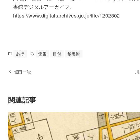
書館デジタルアーカイブ、
https://www.digital.archives.go.jp/file/1202802
あ行
使番
目付
禁裏附
堀田一能
川
関連記事