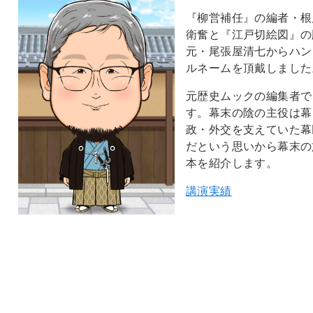
『柳営補任』の編者・根
衛奮と『江戸切絵図』の
元・尾張屋清七からハン
ルネームを頂戴しました
元歴史ムックの編集者で
す。幕末の陰の主役は幕
政・外交を支えていた幕
だという思いから幕末の
本を紹介します。
講演実績