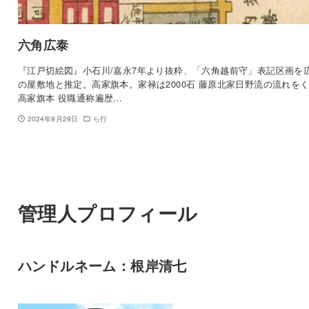
六角広泰
『江戸切絵図』小石川/嘉永7年より抜粋、「六角越前守」表記区画を
の屋敷地と推定。高家旗本。家禄は2000石 藤原北家日野流の流れを
高家旗本 役職通称遍歴…
2024年9月29日
ら行
管理人プロフィール
ハンドルネーム：根岸清七