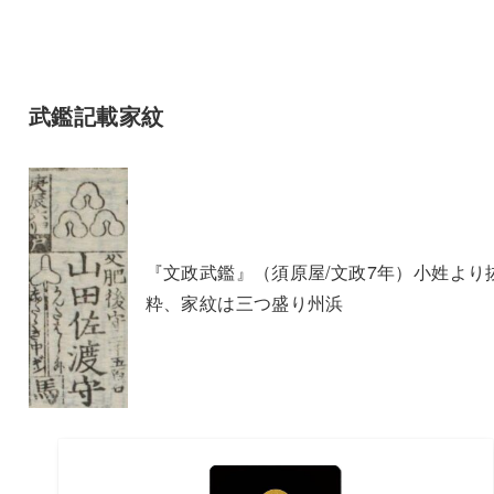
武鑑記載家紋
『文政武鑑』（須原屋/文政7年）小姓より
粋、家紋は三つ盛り州浜