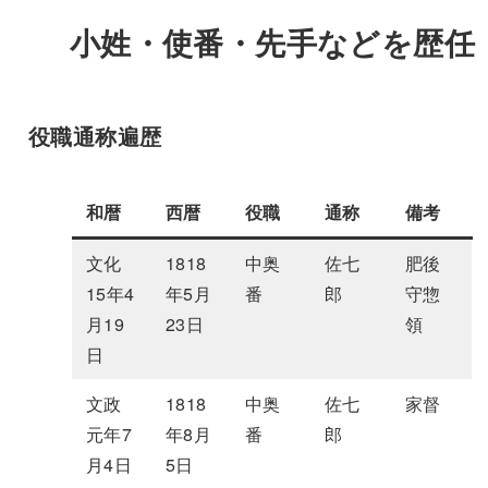
小姓・使番・先手などを歴任
役職通称遍歴
和暦
西暦
役職
通称
備考
文化
1818
中奥
佐七
肥後
15年4
年5月
番
郎
守惣
月19
23日
領
日
文政
1818
中奥
佐七
家督
元年7
年8月
番
郎
月4日
5日