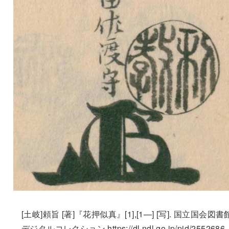
[土岐]頼旨 [著]『花押似真』[1],[1—] [写]. 国立国会図書
デジタルコレクション https://dl.ndl.go.jp/pid/2552686