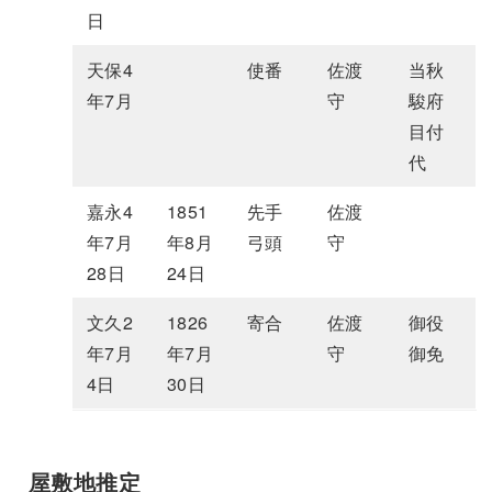
日
天保4
使番
佐渡
当秋
年7月
守
駿府
目付
代
嘉永4
1851
先手
佐渡
年7月
年8月
弓頭
守
28日
24日
文久2
1826
寄合
佐渡
御役
年7月
年7月
守
御免
4日
30日
屋敷地推定