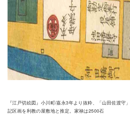
『江戸切絵図』小川町/嘉永3年より抜粋、「山田佐渡守
記区画を利教の屋敷地と推定。家禄は2500石