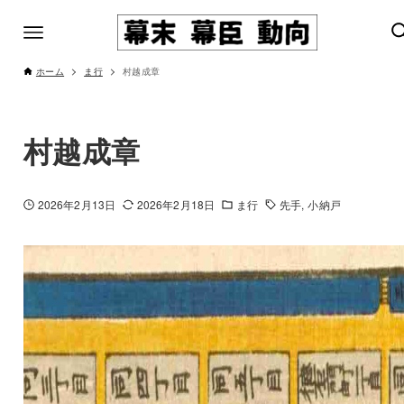
ホーム
ま行
村越成章
村越成章
2026年2月13日
2026年2月18日
ま行
先手
小納戸