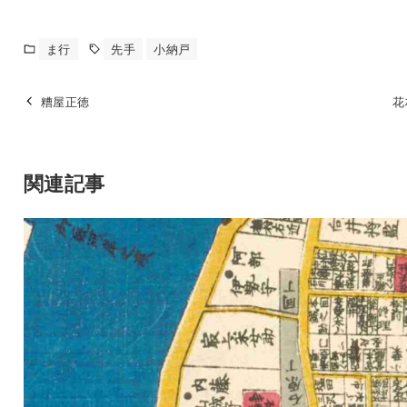
ま行
先手
小納戸
糟屋正徳
花
関連記事