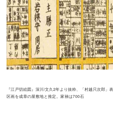
『江戸切絵図』深川/文久2年より抜粋、「村越只次郎」
区画を成章の屋敷地と推定。家禄は700石