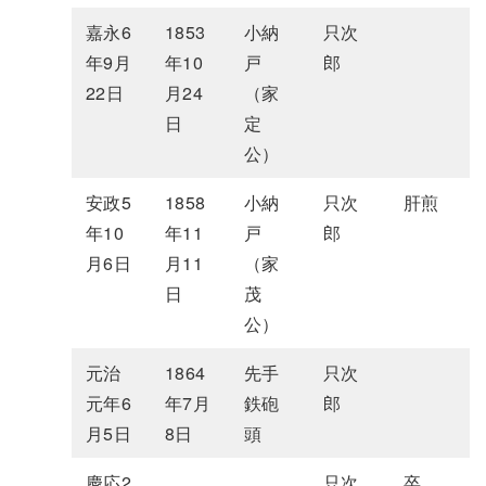
嘉永6
1853
小納
只次
年9月
年10
戸
郎
22日
月24
（家
日
定
公）
安政5
1858
小納
只次
肝煎
年10
年11
戸
郎
月6日
月11
（家
日
茂
公）
元治
1864
先手
只次
元年6
年7月
鉄砲
郎
月5日
8日
頭
慶応2
只次
卒