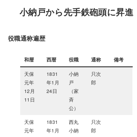
小納戸から先手鉄砲頭に昇進
役職通称遍歴
和暦
西暦
役職
通称
備考
天保
1831
小納
只次
元年
年1月
戸
郎
12月
24日
（家
11日
斉
公）
天保
1831
西丸
只次
元年
年1月
小納
郎