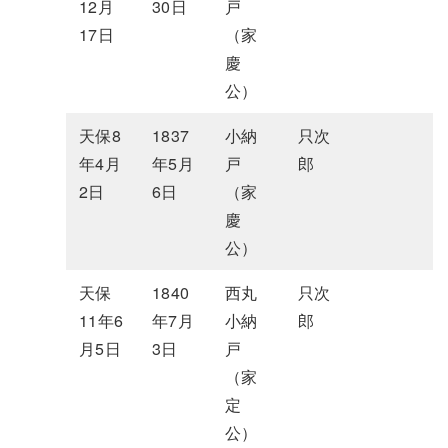
12月
30日
戸
17日
（家
慶
公）
天保8
1837
小納
只次
年4月
年5月
戸
郎
2日
6日
（家
慶
公）
天保
1840
西丸
只次
11年6
年7月
小納
郎
月5日
3日
戸
（家
定
公）