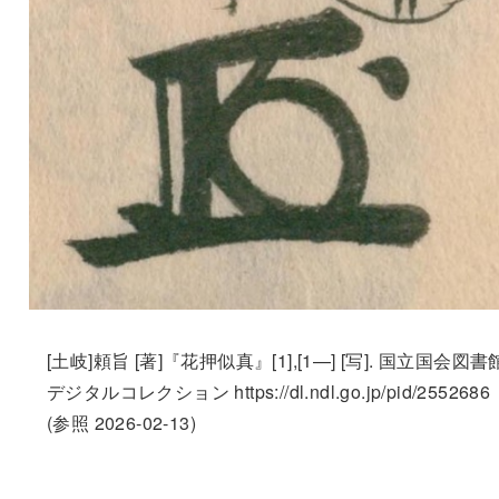
[土岐]頼旨 [著]『花押似真』[1],[1—] [写]. 国立国会図書
デジタルコレクション https://dl.ndl.go.jp/pid/2552686
(参照 2026-02-13)