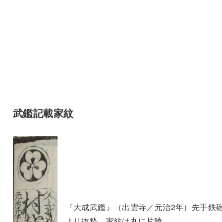
武鑑記載家紋
『大成武鑑』（出雲寺／元治2年）先手鉄
より抜粋、家紋は丸に片喰