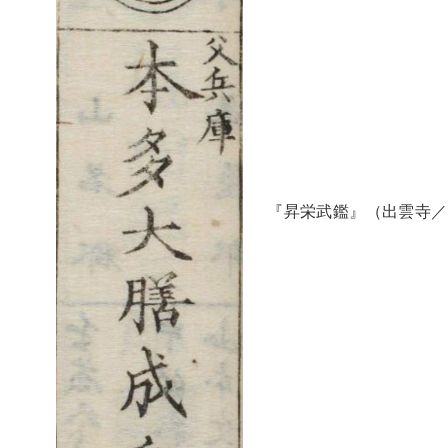
『昇栄武鑑』（出雲寺／