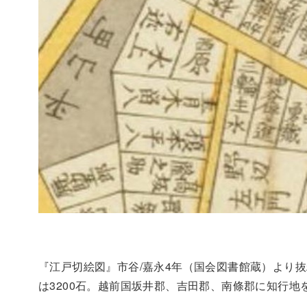
『江戸切絵図』市谷/嘉永4年（国会図書館蔵）より
は3200石。越前国坂井郡、吉田郡、南條郡に知行地