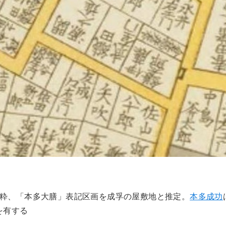
抜粋、「本多大膳」表記区画を成孚の屋敷地と推定。
本多成功
を有する