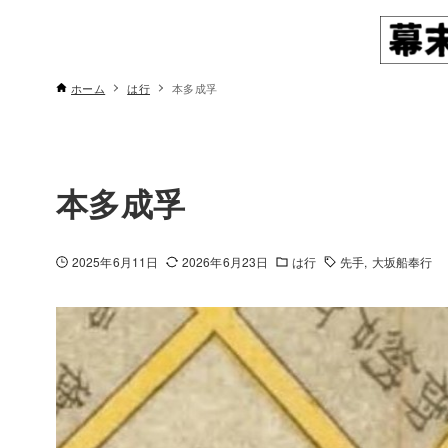
ホーム
は行
本多成孚
本多成孚
2025年6月11日
2026年6月23日
は行
先手
大坂船奉行