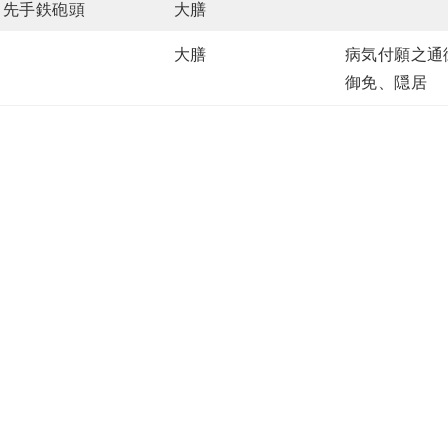
先手鉄砲頭
大膳
大膳
病気付願之通
御免、隠居