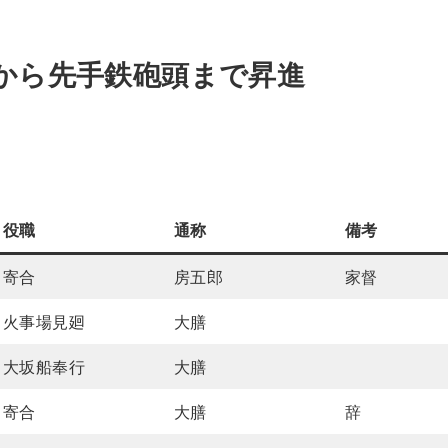
から先手鉄砲頭まで昇進
役職
通称
備考
寄合
房五郎
家督
火事場見廻
大膳
大坂船奉行
大膳
寄合
大膳
辞