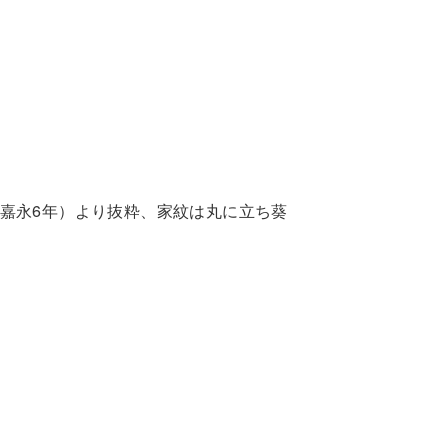
嘉永6年）より抜粋、家紋は丸に立ち葵