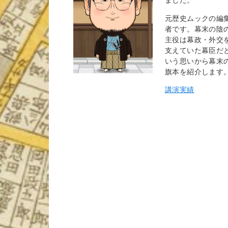
元歴史ムックの編
者です。幕末の陰
主役は幕政・外交
支えていた幕臣だ
いう思いから幕末
旗本を紹介します
講演実績