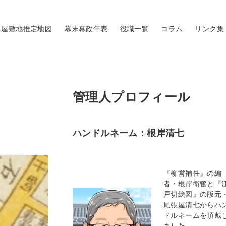
屋敷地推定地図
幕末幕政年表
役職一覧
コラム
リンク集
管理人プロフィール
ハンドルネーム：根岸清七
『柳営補任』の編
者・根岸衛奮と『
戸切絵図』の版元
尾張屋清七からハ
ドルネームを頂戴
ました。