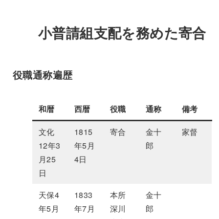
小普請組支配を務めた寄合
役職通称遍歴
和暦
西暦
役職
通称
備考
文化
1815
寄合
金十
家督
12年3
年5月
郎
月25
4日
日
天保4
1833
本所
金十
年5月
年7月
深川
郎