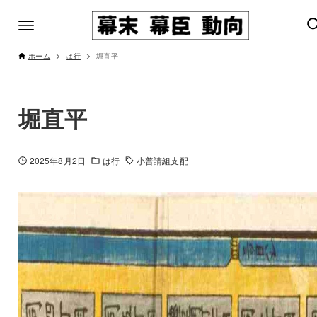
ホーム
は行
堀直平
堀直平
2025年8月2日
は行
小普請組支配