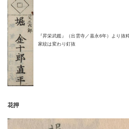
『昇栄武鑑』（出雲寺／嘉永6年）より抜
家紋は変わり釘抜
花押