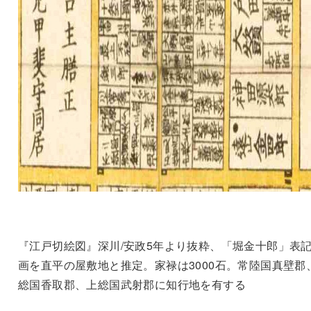
『江戸切絵図』深川/安政5年より抜粋、「堀金十郎」表
画を直平の屋敷地と推定。家禄は3000石。常陸国真壁郡
総国香取郡、上総国武射郡に知行地を有する