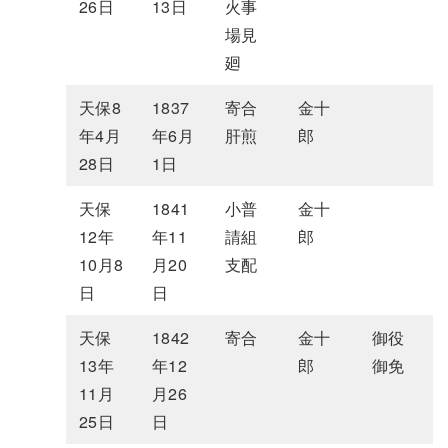
26日
13日
火事
場見
廻
天保8
1837
寄合
金十
年4月
年6月
肝煎
郎
28日
1日
天保
1841
小普
金十
12年
年11
請組
郎
10月8
月20
支配
日
日
天保
1842
寄合
金十
御役
13年
年12
郎
御免
11月
月26
25日
日