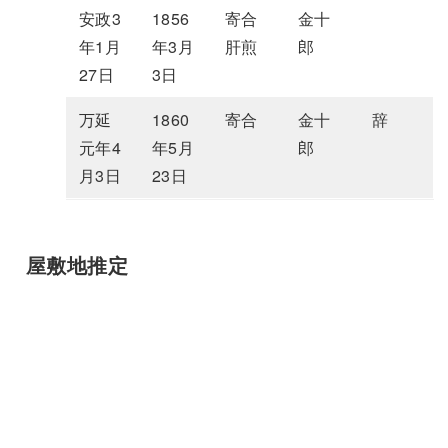
安政3
1856
寄合
金十
年1月
年3月
肝煎
郎
27日
3日
万延
1860
寄合
金十
辞
元年4
年5月
郎
月3日
23日
屋敷地推定