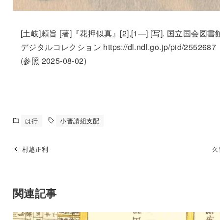
[土岐]頼旨 [著]『花押似真』[2],[1—] [写]. 国立国会図書
デジタルコレクション https://dl.ndl.go.jp/pid/2552687
(参照 2025-08-02)
は行
小普請組支配
村越正利
久
関連記事