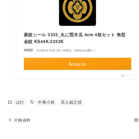
家紋シール 3333_丸に竪木瓜 4cm 4枚セット 角型
金紋 KS44K-3333K
¥980
（2025/07/06 20:10時点 | Amazon調べ）
Amazon
ポチップ
は行
中奥小姓
百人組之頭
片桐貞幹
岡