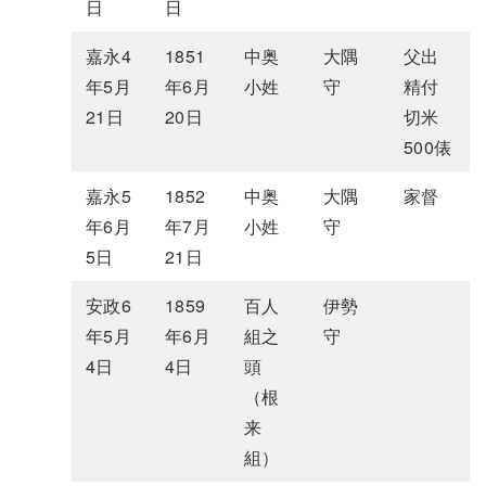
日
日
嘉永4
1851
中奥
大隅
父出
年5月
年6月
小姓
守
精付
21日
20日
切米
500俵
嘉永5
1852
中奥
大隅
家督
年6月
年7月
小姓
守
5日
21日
安政6
1859
百人
伊勢
年5月
年6月
組之
守
4日
4日
頭
（根
来
組）