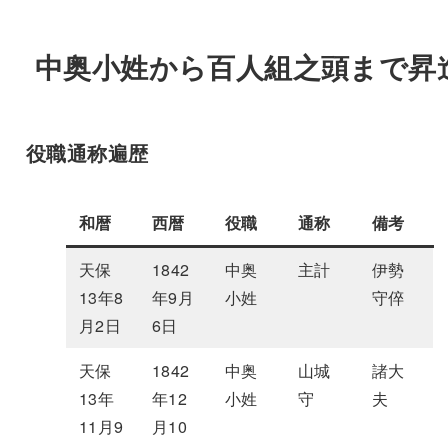
中奥小姓から百人組之頭まで昇
役職通称遍歴
和暦
西暦
役職
通称
備考
天保
1842
中奥
主計
伊勢
13年8
年9月
小姓
守倅
月2日
6日
天保
1842
中奥
山城
諸大
13年
年12
小姓
守
夫
11月9
月10