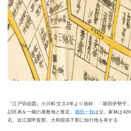
『江戸切絵図』小川町/文久3年より抜粋、「堀田伊勢守
記区画を一能の屋敷地と推定。
堀田一知
は父。家禄は420
石。近江国甲賀郡、大和国添下郡に知行地を有する