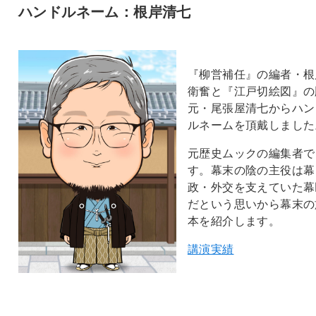
ハンドルネーム：根岸清七
『柳営補任』の編者・根
衛奮と『江戸切絵図』の
元・尾張屋清七からハン
ルネームを頂戴しました
元歴史ムックの編集者で
す。幕末の陰の主役は幕
政・外交を支えていた幕
だという思いから幕末の
本を紹介します。
講演実績