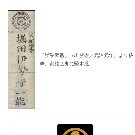
『昇栄武鑑』（出雲寺／元治元年）より抜
粋、家紋は丸に竪木瓜