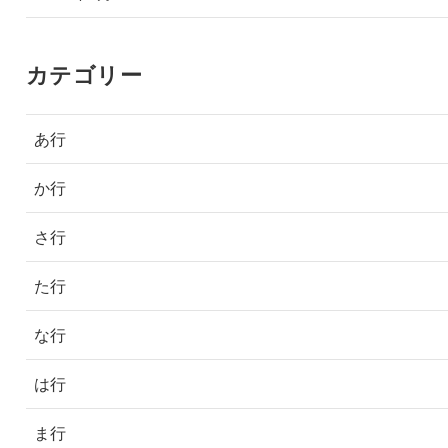
カテゴリー
あ行
か行
さ行
た行
な行
は行
ま行