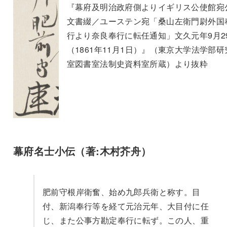
『幕府及明治政府側よりイギリス公使館宛
文書綴／ユーステン宛「桑山左衛門尉外国
行より奈良奉行に転任通知」文久元年9月2
（1861年11月1日）』（東京大学法学部研
室図書室法制史資料室所蔵）より抜粋
幕府名士小伝（著:木村芥舟）
肥前守根岸衛奮、始め九郎兵衛と称す。目
付、新潟奉行等を経て元治元年、大目付に任
じ、また公事方勘定奉行に転ず。この人、重