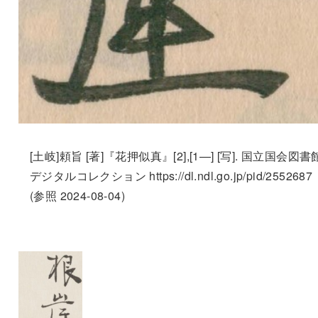
[土岐]頼旨 [著]『花押似真』[2],[1—] [写]. 国立国会図書
デジタルコレクション https://dl.ndl.go.jp/pid/2552687
(参照 2024-08-04)