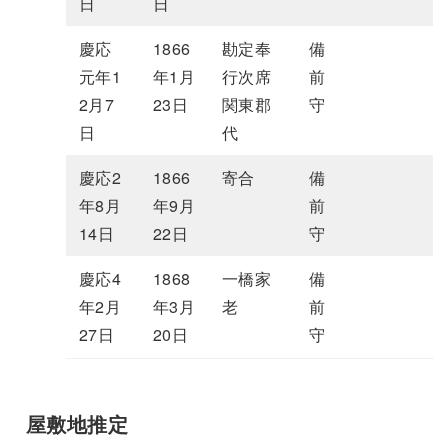
日
日
慶応
1866
勘定奉
備
元年1
年1月
行次席
前
2月7
23日
関東郡
守
日
代
慶応2
1866
寄合
備
年8月
年9月
前
14日
22日
守
慶応4
1868
一橋家
備
年2月
年3月
老
前
27日
20日
守
屋敷地推定