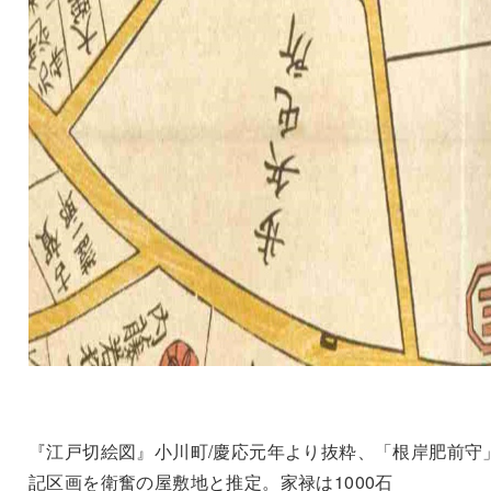
『江戸切絵図』小川町/慶応元年より抜粋、「根岸肥前守
記区画を衛奮の屋敷地と推定。家禄は1000石