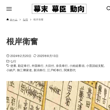
ホーム
な行
根岸衛奮
根岸衛奮
2024年2月20日
2025年8月13日
な行
使番
勘定奉行
外国奉行
大目付
奈良奉行
小姓組番頭
小普請組支配
小納戸
御三卿家老
新潟奉行
江戸町奉行
関東郡代