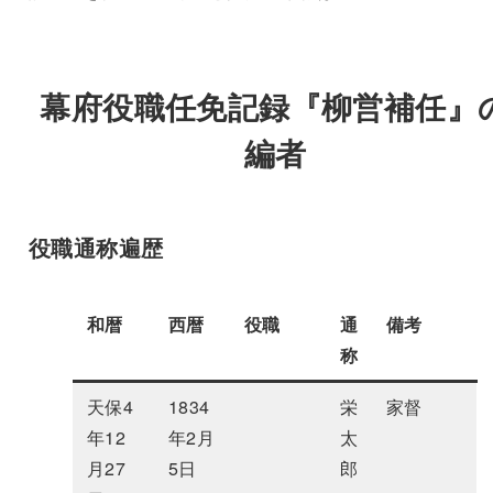
幕府役職任免記録『柳営補任』
編者
役職通称遍歴
和暦
西暦
役職
通
備考
称
天保4
1834
栄
家督
年12
年2月
太
月27
5日
郎