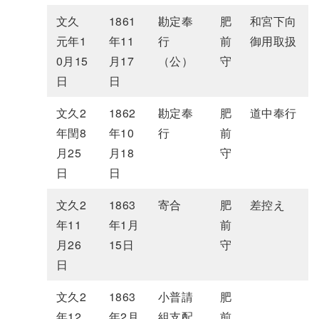
文久
1861
勘定奉
肥
和宮下向
元年1
年11
行
前
御用取扱
0月15
月17
（公）
守
日
日
文久2
1862
勘定奉
肥
道中奉行
年閏8
年10
行
前
月25
月18
守
日
日
文久2
1863
寄合
肥
差控え
年11
年1月
前
月26
15日
守
日
文久2
1863
小普請
肥
年12
年2月
組支配
前