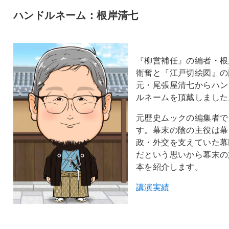
ハンドルネーム：根岸清七
『柳営補任』の編者・根
衛奮と『江戸切絵図』の
元・尾張屋清七からハン
ルネームを頂戴しました
元歴史ムックの編集者で
す。幕末の陰の主役は幕
政・外交を支えていた幕
だという思いから幕末の
本を紹介します。
講演実績