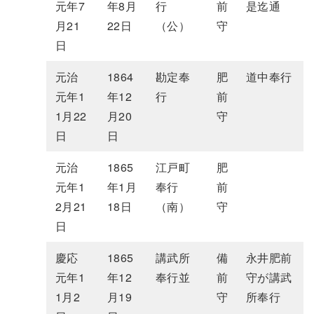
元年7
年8月
行
前
是迄通
月21
22日
（公）
守
日
元治
1864
勘定奉
肥
道中奉行
元年1
年12
行
前
1月22
月20
守
日
日
元治
1865
江戸町
肥
元年1
年1月
奉行
前
2月21
18日
（南）
守
日
慶応
1865
講武所
備
永井肥前
元年1
年12
奉行並
前
守が講武
1月2
月19
守
所奉行