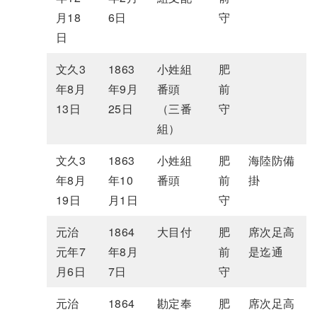
月18
6日
守
日
文久3
1863
小姓組
肥
年8月
年9月
番頭
前
13日
25日
（三番
守
組）
文久3
1863
小姓組
肥
海陸防備
年8月
年10
番頭
前
掛
19日
月1日
守
元治
1864
大目付
肥
席次足高
元年7
年8月
前
是迄通
月6日
7日
守
元治
1864
勘定奉
肥
席次足高