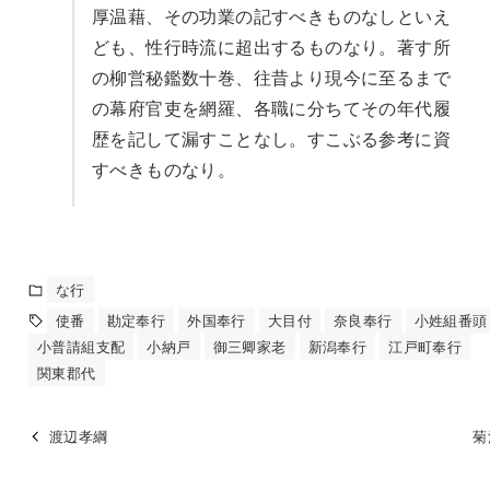
厚温藉、その功業の記すべきものなしといえ
ども、性行時流に超出するものなり。著す所
の柳営秘鑑数十巻、往昔より現今に至るまで
の幕府官吏を網羅、各職に分ちてその年代履
歴を記して漏すことなし。すこぶる参考に資
すべきものなり。
な行
使番
勘定奉行
外国奉行
大目付
奈良奉行
小姓組番頭
小普請組支配
小納戸
御三卿家老
新潟奉行
江戸町奉行
関東郡代
渡辺孝綱
菊