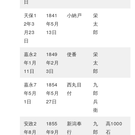
日
天保1
1841
小納戸
栄
2年3
年5月
太
月23
13日
郎
日
嘉永2
1849
使番
栄
年1月
年2月
太
11日
3日
郎
嘉永7
1854
西丸目
九
年5月
年5月
付
郎
1日
27日
兵
衛
安政2
1855
新潟奉
九
高1000
年8月
年9月
行
郎
石