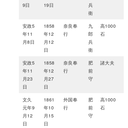
9日
19日
兵
衛
安政5
1858
奈良奉
九
高1000
年11
年12
行
郎
石
月8日
月12
兵
日
衛
安政5
1858
奈良奉
肥
諸大夫
年11
年12
行
前
月23
月27
守
日
日
文久
1861
外国奉
肥
高1000
元年9
年10
行
前
石
月12
月15
守
日
日