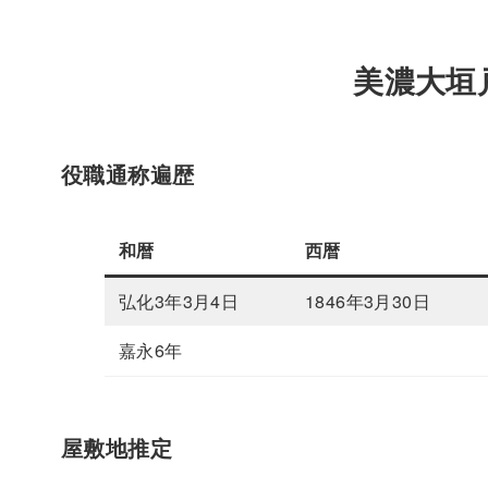
美濃大垣
役職通称遍歴
和暦
西暦
弘化3年3月4日
1846年3月30日
嘉永6年
屋敷地推定