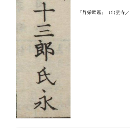
『昇栄武鑑』（出雲寺／