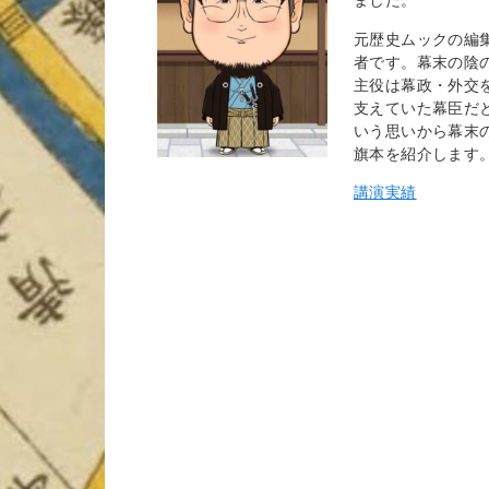
元歴史ムックの編
者です。幕末の陰
主役は幕政・外交
支えていた幕臣だ
いう思いから幕末
旗本を紹介します
講演実績