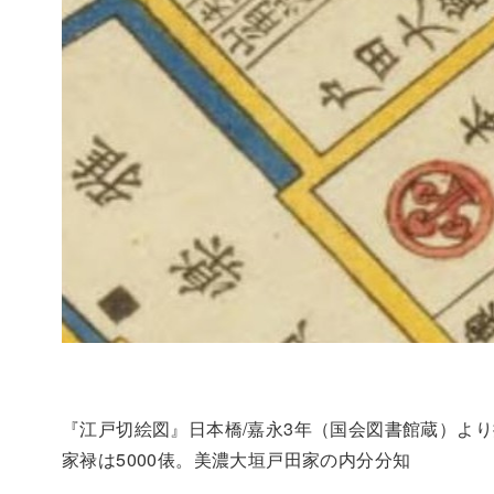
『江戸切絵図』日本橋/嘉永3年（国会図書館蔵）よ
家禄は5000俵。美濃大垣戸田家の内分分知