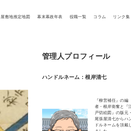
屋敷地推定地図
幕末幕政年表
役職一覧
コラム
リンク集
管理人プロフィール
ハンドルネーム：根岸清七
『柳営補任』の編
者・根岸衛奮と『
戸切絵図』の版元
尾張屋清七からハ
ドルネームを頂戴
ました。