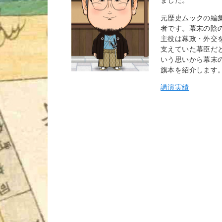
元歴史ムックの編
者です。幕末の陰
主役は幕政・外交
支えていた幕臣だ
いう思いから幕末
旗本を紹介します
講演実績