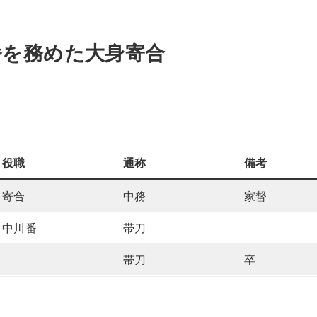
番を務めた大身寄合
役職
通称
備考
寄合
中務
家督
中川番
帯刀
帯刀
卒