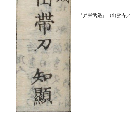
『昇栄武鑑』（出雲寺／