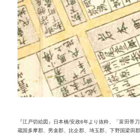
『江戸切絵図』日本橋/安政6年より抜粋、「富田帯
蔵国多摩郡、男衾郡、比企郡、埼玉郡、下野国梁田