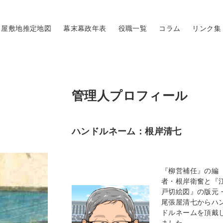
屋敷地推定地図
幕末幕政年表
役職一覧
コラム
リンク集
管理人プロフィール
ハンドルネーム：根岸清七
『柳営補任』の編
者・根岸衛奮と『
戸切絵図』の版元
尾張屋清七からハ
ドルネームを頂戴
ました。