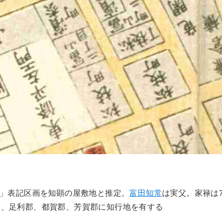
刀」表記区画を知顕の屋敷地と推定。
富田知常
は実父。家禄は7
郡、足利郡、都賀郡、芳賀郡に知行地を有する