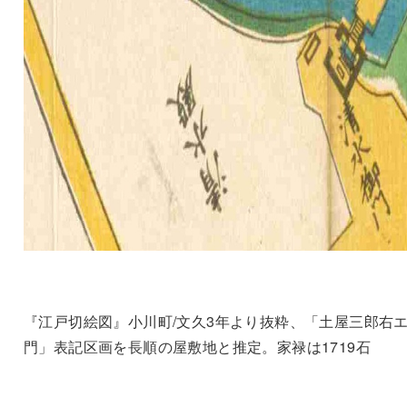
『江戸切絵図』小川町/文久3年より抜粋、「土屋三郎右
門」表記区画を長順の屋敷地と推定。家禄は1719石