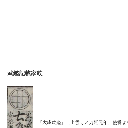
武鑑記載家紋
『大成武鑑』（出雲寺／万延元年）使番よ