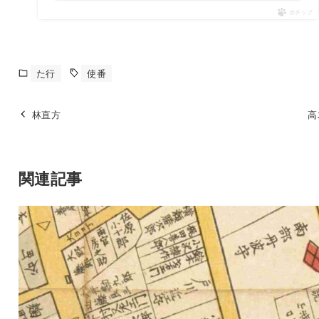
ポチップ
た行
使番
林直方
高
関連記事