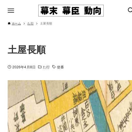
ホーム
た行
土屋長順
土屋長順
2026年4月8日
た行
使番