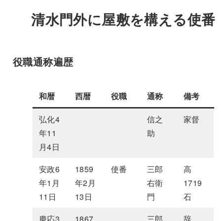
清水門外に屋敷を構える使番
役職通称遍歴
和暦
西暦
役職
通称
備考
弘化4
信之
家督
年11
助
月4日
安政6
1859
使番
三郎
高
年1月
年2月
右衛
1719
11日
13日
門
石
慶応3
1867
三郎
辞