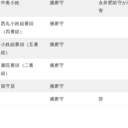
中奥小姓
播磨守
永井肥前守が
寄
西丸小姓組番頭
播磨守
（四番組）
小姓組番頭（五番
播磨守
組）
書院番頭（二番
播磨守
組）
留守居
播磨守
播磨守
辞