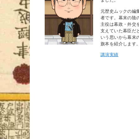
元歴史ムックの編
者です。幕末の陰
主役は幕政・外交
支えていた幕臣だ
いう思いから幕末
旗本を紹介します
講演実績