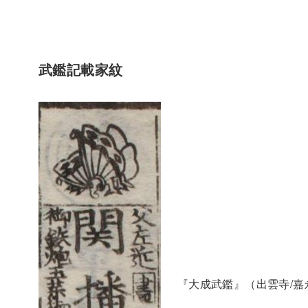
武鑑記載家紋
『大成武鑑』（出雲寺/嘉