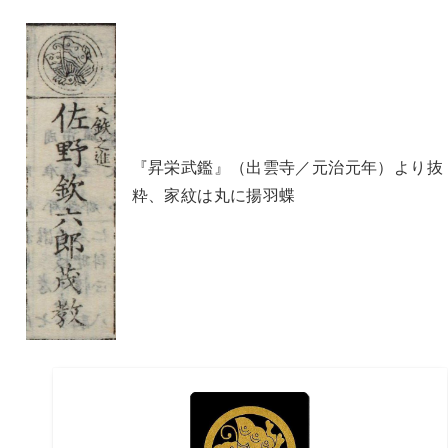
『昇栄武鑑』（出雲寺／元治元年）より抜
粋、家紋は丸に揚羽蝶