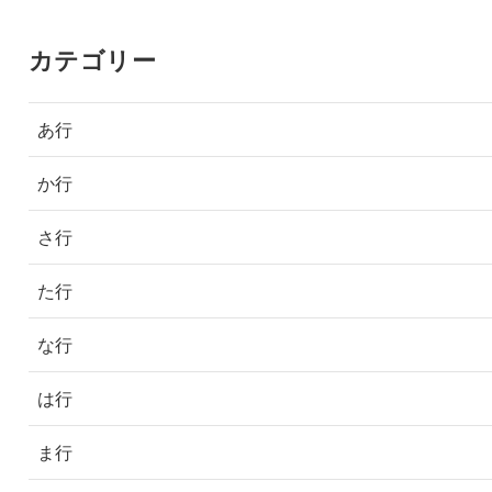
カテゴリー
あ行
か行
さ行
た行
な行
は行
ま行