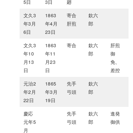
5日
3日
廻
文久3
1863
寄合
欽六
年3月
年4月
肝煎
郎
6日
23日
文久3
1863
寄合
欽六
肝煎
年10
年11
郎
御
月13
月23
免、
日
日
差控
元治2
1865
先手
欽六
年2月
年3月
弓頭
郎
22日
19日
慶応
先手
欽六
進発
元年5
弓頭
郎
御供
月