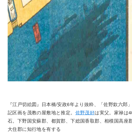
『江戸切絵図』日本橋/安政6年より抜粋、「佐野欽六郎
記区画を茂教の屋敷地と推定。
佐野茂好
は実父。家禄は40
石。下野国安蘇郡、都賀郡、下総国香取郡、相模国高座
大住郡に知行地を有する