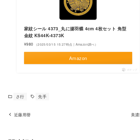
家紋シール 4373_丸に揚羽蝶 4cm 4枚セット 角型
金紋 KS44K-4373K
¥980
（2025/03/15 15:27時点 | Amazon調べ）
Amazon
ポチップ
さ行
先手
近藤用譽
美濃