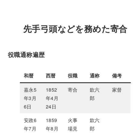
先手弓頭などを務めた寄合
役職通称遍歴
和暦
西暦
役職
通称
備考
嘉永5
1852
寄合
欽六
家督
年3月
年4月
郎
6日
24日
安政6
1859
火事
欽六
年7月
年8月
場見
郎