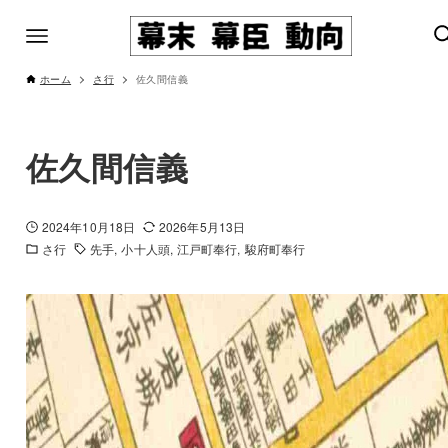
ホーム
さ行
佐久間信義
佐久間信義
2024年10月18日
2026年5月13日
さ行
先手
小十人頭
江戸町奉行
駿府町奉行