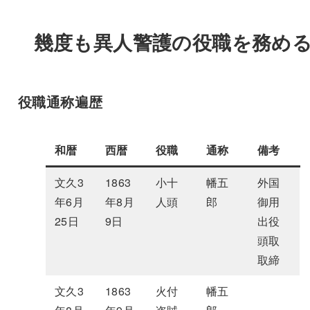
幾度も異人警護の役職を務め
役職通称遍歴
和暦
西暦
役職
通称
備考
文久3
1863
小十
幡五
外国
年6月
年8月
人頭
郎
御用
25日
9日
出役
頭取
取締
文久3
1863
火付
幡五