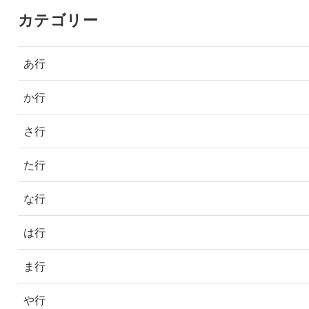
カテゴリー
あ行
か行
さ行
た行
な行
は行
ま行
や行