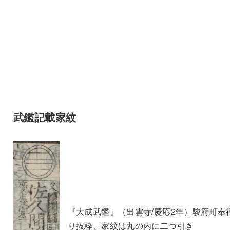
武鑑記載家紋
『大成武鑑』（出雲寺/慶応2年）駿府町奉
り抜粋、家紋は丸の内に二つ引き