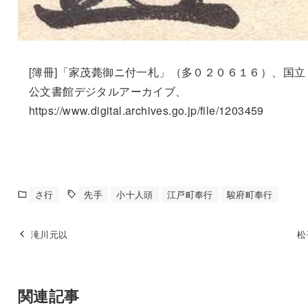
[簿冊]「家茂薨御ニ付一札」（多０２０６１６）、国立
公文書館デジタルアーカイブ、
https://www.digital.archives.go.jp/file/1203459
さ行
先手
小十人頭
江戸町奉行
駿府町奉行
滝川元以
松
関連記事