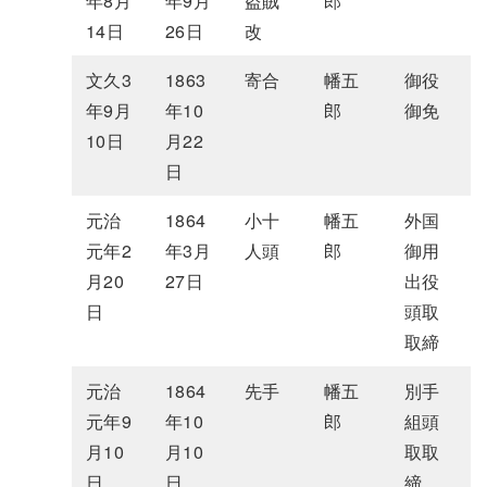
年8月
年9月
盗賊
郎
14日
26日
改
文久3
1863
寄合
幡五
御役
年9月
年10
郎
御免
10日
月22
日
元治
1864
小十
幡五
外国
元年2
年3月
人頭
郎
御用
月20
27日
出役
日
頭取
取締
元治
1864
先手
幡五
別手
元年9
年10
郎
組頭
月10
月10
取取
日
日
締