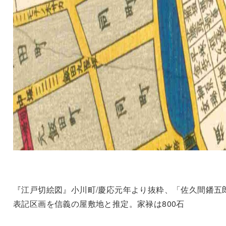
『江戸切絵図』小川町/慶応元年より抜粋、「佐久間鐇五
表記区画を信義の屋敷地と推定。家禄は800石