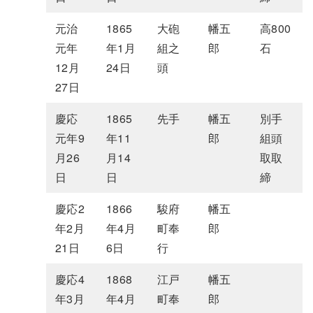
元治
1865
大砲
幡五
高800
元年
年1月
組之
郎
石
12月
24日
頭
27日
慶応
1865
先手
幡五
別手
元年9
年11
郎
組頭
月26
月14
取取
日
日
締
慶応2
1866
駿府
幡五
年2月
年4月
町奉
郎
21日
6日
行
慶応4
1868
江戸
幡五
年3月
年4月
町奉
郎