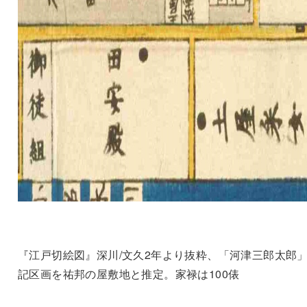
『江戸切絵図』深川/文久2年より抜粋、「河津三郎太郎
記区画を祐邦の屋敷地と推定。家禄は100俵