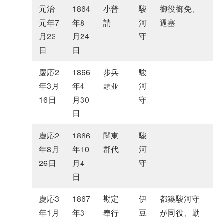
元治
1864
小普
駿
御役御免、
元年7
年8
請
河
逼塞
月23
月24
守
日
日
慶応2
1866
歩兵
駿
年3月
年4
頭並
河
16日
月30
守
日
慶応2
1866
関東
駿
年8月
年10
郡代
河
26日
月4
守
日
慶応3
1867
勘定
伊
都築駿河守
年1月
年3
奉行
豆
が同役、勤