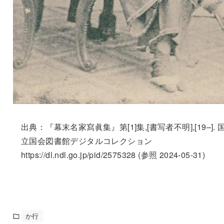
出典：『幕末名家寫眞集』第[1]集,[書写者不明],[19–]. 
立国会図書館デジタルコレクション
https://dl.ndl.go.jp/pid/2575328 (参照 2024-05-31)
か行