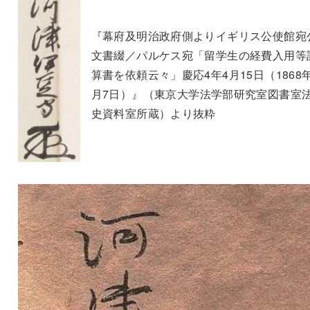
『幕府及明治政府側よりイギリス公使館宛
文書綴／パルケス宛「留学生の経費入用等
算書を依頼云々」慶応4年4月15日（1868
月7日）』（東京大学法学部研究室図書室
史資料室所蔵）より抜粋