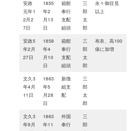
安政
1855
箱館
三
永々御目見
元年1
年2
奉行
郎
以上
2月2
月13
支配
太
7日
日
組頭
郎
安政5
1858
箱館
三
布衣、高100
年2月
年4
奉行
郎
俵に加増
27日
月10
支配
太
日
組頭
郎
文久3
1863
新徴
三
年4月
年5
組支
郎
11日
月28
配
太
日
郎
文久3
1863
外国
三
年9月
年11
奉行
郎