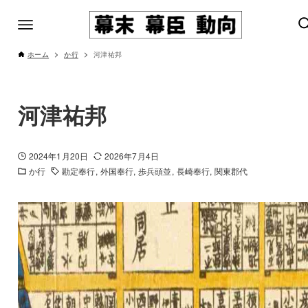
ホーム
か行
河津祐邦
河津祐邦
2024年1月20日
2026年7月4日
か行
勘定奉行
外国奉行
歩兵頭並
長崎奉行
関東郡代