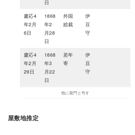
日
慶応4
1868
外国
伊
年2月
年2
総裁
豆
6日
月28
守
日
慶応4
1868
若年
伊
年2月
年3
寄
豆
29日
月22
守
日
他に龍門と号す
屋敷地推定