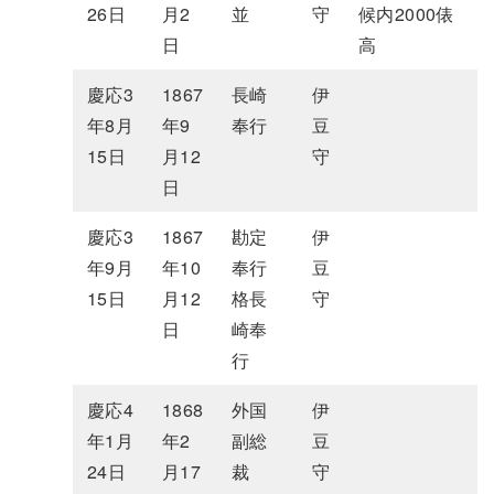
26日
月2
並
守
候内2000俵
日
高
慶応3
1867
長崎
伊
年8月
年9
奉行
豆
15日
月12
守
日
慶応3
1867
勘定
伊
年9月
年10
奉行
豆
15日
月12
格長
守
日
崎奉
行
慶応4
1868
外国
伊
年1月
年2
副総
豆
24日
月17
裁
守