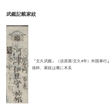
武鑑記載家紋
『文久武鑑』（須原屋/文久4年）外国奉行
抜粋、家紋は庵に木瓜