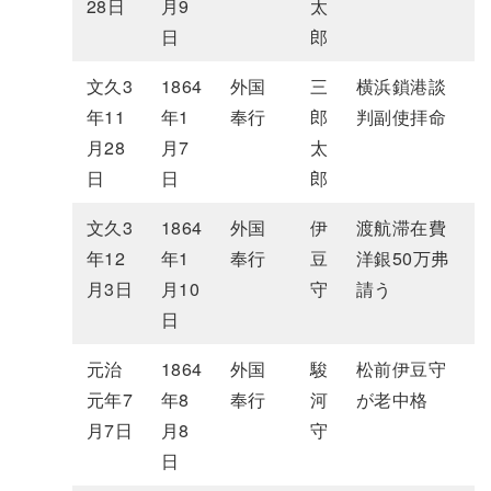
28日
月9
太
日
郎
文久3
1864
外国
三
横浜鎖港談
年11
年1
奉行
郎
判副使拝命
月28
月7
太
日
日
郎
文久3
1864
外国
伊
渡航滞在費
年12
年1
奉行
豆
洋銀50万弗
月3日
月10
守
請う
日
元治
1864
外国
駿
松前伊豆守
元年7
年8
奉行
河
が老中格
月7日
月8
守
日