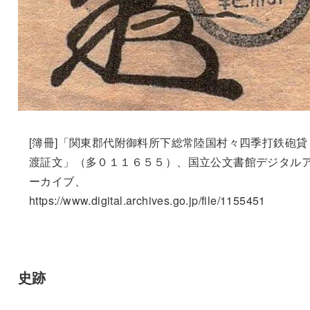
[簿冊]「関東郡代附御料所下総常陸国村々四季打鉄砲貸
渡証文」（多０１１６５５）、国立公文書館デジタル
ーカイブ、
https://www.digital.archives.go.jp/file/1155451
史跡