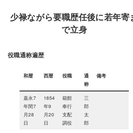
少禄ながら要職歴任後に若年寄
で立身
役職通称遍歴
和暦
西暦
役職
通
備考
称
嘉永7
1854
箱館
三
年閏7
年9
奉行
郎
月28
月20
支配
太
日
日
調役
郎