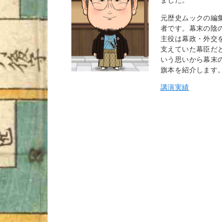
元歴史ムックの編
者です。幕末の陰
主役は幕政・外交
支えていた幕臣だ
いう思いから幕末
旗本を紹介します
講演実績