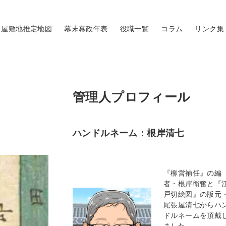
屋敷地推定地図
幕末幕政年表
役職一覧
コラム
リンク集
管理人プロフィール
ハンドルネーム：根岸清七
『柳営補任』の編
者・根岸衛奮と『
戸切絵図』の版元
尾張屋清七からハ
ドルネームを頂戴
ました。