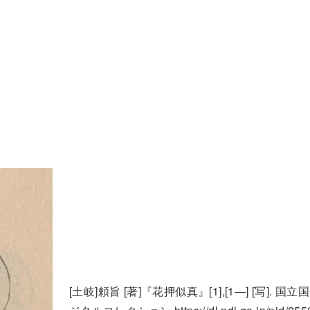
[土岐]頼旨 [著]『花押似真』[1],[1—] [写]. 