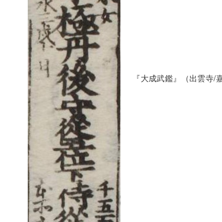
『大成武鑑』（出雲寺/