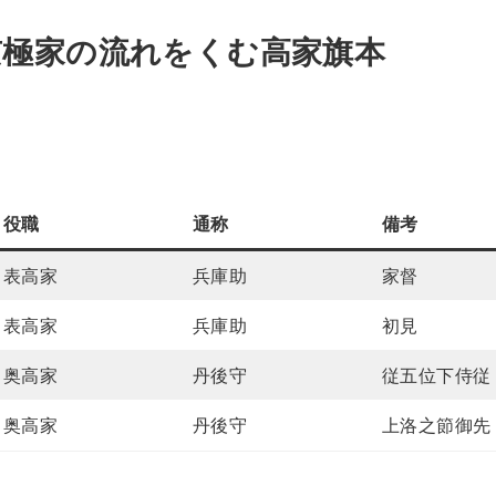
京極家の流れをくむ高家旗本
役職
通称
備考
表高家
兵庫助
家督
表高家
兵庫助
初見
奥高家
丹後守
従五位下侍従
奥高家
丹後守
上洛之節御先