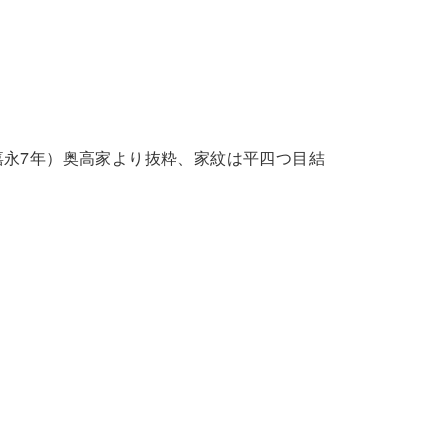
嘉永7年）奥高家より抜粋、家紋は平四つ目結