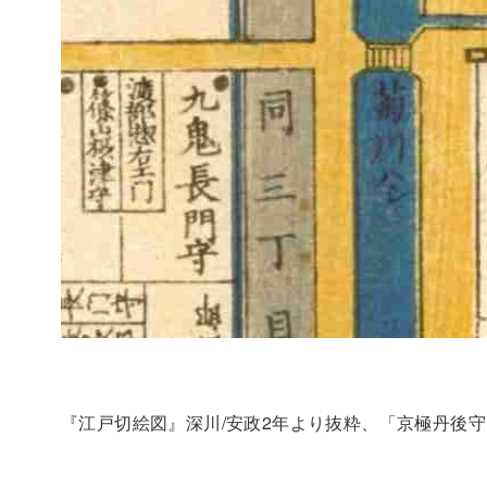
『江戸切絵図』深川/安政2年より抜粋、「京極丹後守