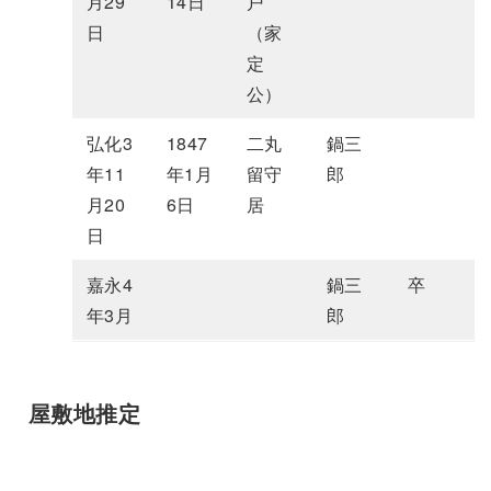
月29
14日
戸
日
（家
定
公）
弘化3
1847
二丸
鍋三
年11
年1月
留守
郎
月20
6日
居
日
嘉永4
鍋三
卒
年3月
郎
屋敷地推定