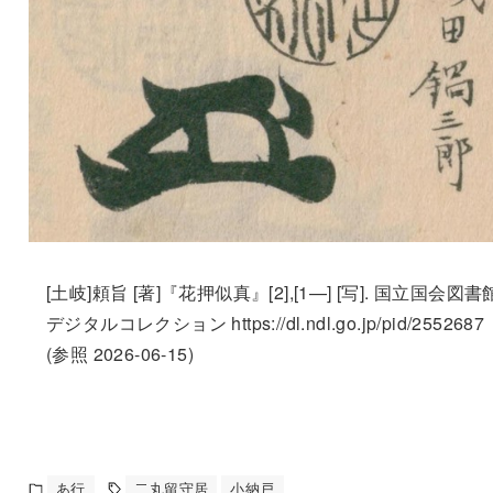
[土岐]頼旨 [著]『花押似真』[2],[1—] [写]. 国立国会図書
デジタルコレクション https://dl.ndl.go.jp/pid/2552687
(参照 2026-06-15)
あ行
二丸留守居
小納戸