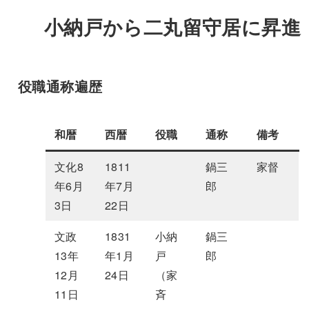
小納戸から二丸留守居に昇進
役職通称遍歴
和暦
西暦
役職
通称
備考
文化8
1811
鍋三
家督
年6月
年7月
郎
3日
22日
文政
1831
小納
鍋三
13年
年1月
戸
郎
12月
24日
（家
11日
斉