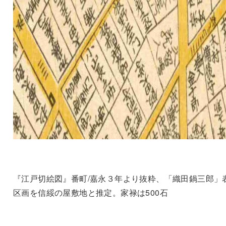
『江戸切絵図』番町/嘉永３年より抜粋、「織田鍋三郎」
区画を信綏の屋敷地と推定。家禄は500石