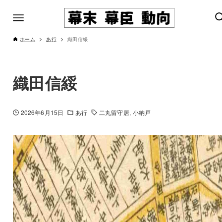
ホーム
あ行
織田信綏
織田信綏
2026年6月15日
あ行
二丸留守居
小納戸