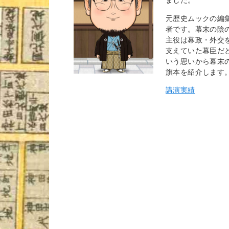
元歴史ムックの編
者です。幕末の陰
主役は幕政・外交
支えていた幕臣だ
いう思いから幕末
旗本を紹介します
講演実績