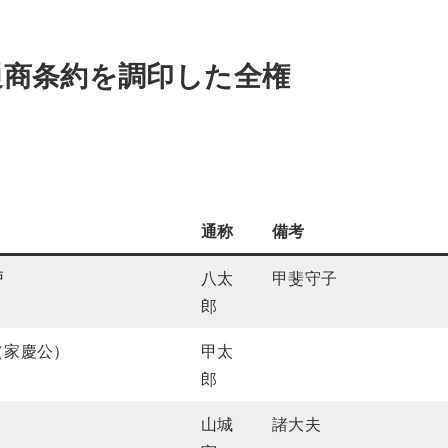
通商条約を調印した全権
通称
備考
戸
八太
甲斐守子
郎
（家慶公）
甲太
郎
山城
諸大夫