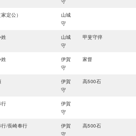
守
（家定公）
山城
守
小姓
山城
甲斐守倅
守
小姓
伊賀
家督
守
頭
伊賀
高500石
守
奉行
伊賀
守
奉行/長崎奉行
伊賀
高500石
守