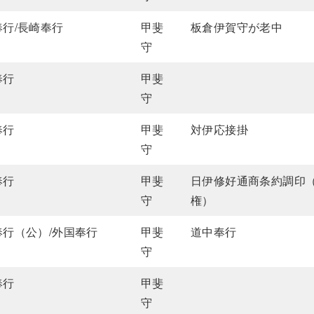
奉行/長崎奉行
甲斐
板倉伊賀守が老中
守
奉行
甲斐
守
奉行
甲斐
対伊応接掛
守
奉行
甲斐
日伊修好通商条約調印
守
権）
奉行（公）/外国奉行
甲斐
道中奉行
守
奉行
甲斐
守