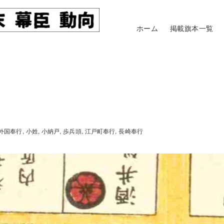
ホーム
掲載旗本一覧
外国奉行
小姓
小納戸
歩兵頭
江戸町奉行
長崎奉行