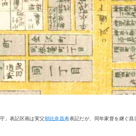
斐守」表記区画は実父
朝比奈昌寿
表記だが、同年家督を継ぐ昌