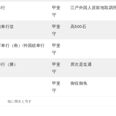
奉行
甲斐
江戸外国人居留地取調
守
総奉行並
甲斐
高500石
守
町奉行（南）/外国総奉行
甲斐
守
奉行（勝）
甲斐
席次是迄通
守
甲斐
御役御免
守
他に閑水と号す