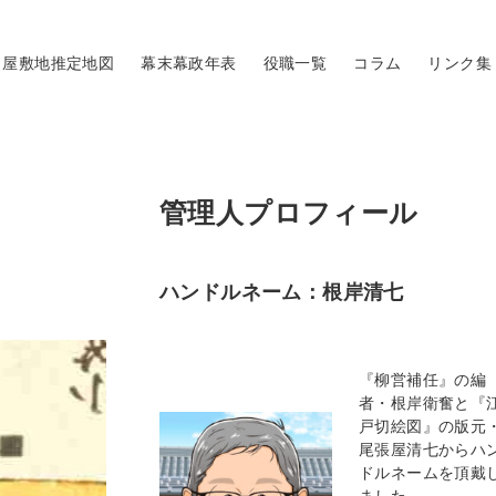
屋敷地推定地図
幕末幕政年表
役職一覧
コラム
リンク集
管理人プロフィール
ハンドルネーム：根岸清七
『柳営補任』の編
者・根岸衛奮と『
戸切絵図』の版元
尾張屋清七からハ
ドルネームを頂戴
ました。