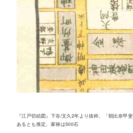
『江戸切絵図』下谷/文久2年より抜粋、「朝比奈甲
あるとも推定。家禄は500石