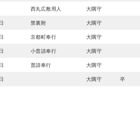
日
西丸広敷用人
大隅守
8日
禁裏附
大隅守
2日
京都町奉行
大隅守
9日
小普請奉行
大隅守
1日
普請奉行
大隅守
8日
大隅守
卒