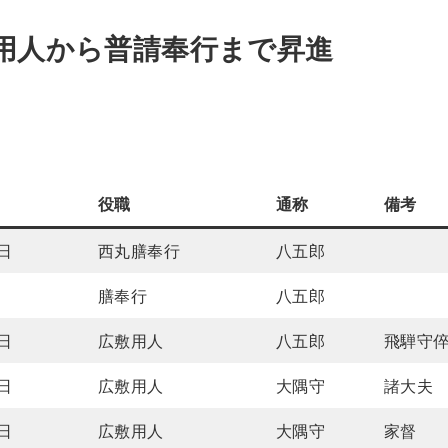
用人から普請奉行まで昇進
役職
通称
備考
2日
西丸膳奉行
八五郎
日
膳奉行
八五郎
0日
広敷用人
八五郎
飛騨守
2日
広敷用人
大隅守
諸大夫
3日
広敷用人
大隅守
家督