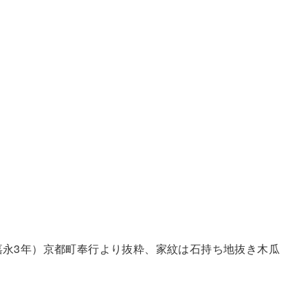
嘉永3年）京都町奉行より抜粋、家紋は石持ち地抜き木瓜