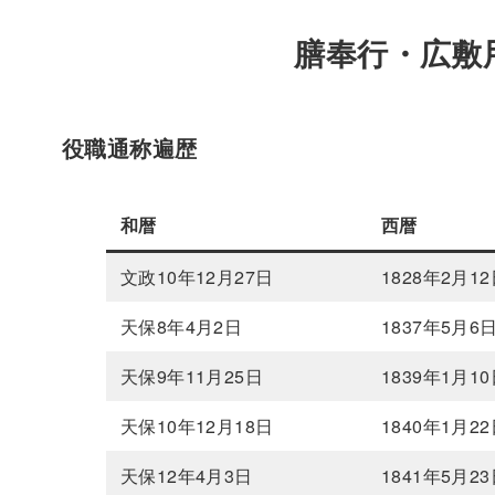
膳奉行・広敷
役職通称遍歴
和暦
西暦
文政10年12月27日
1828年2月1
天保8年4月2日
1837年5月6
天保9年11月25日
1839年1月1
天保10年12月18日
1840年1月2
天保12年4月3日
1841年5月2