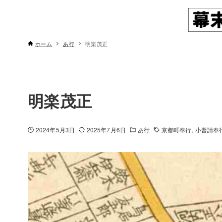
ホーム
あ行
明楽茂正
明楽茂正
2024年5月3日
2025年7月6日
あ行
京都町奉行
小普請奉