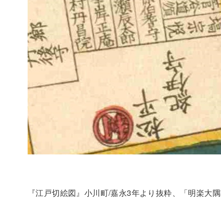
『江戸切絵図』小川町/嘉永3年より抜粋、「明楽大隅