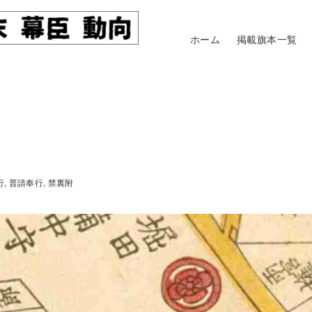
ホーム
掲載旗本一覧
行
普請奉行
禁裏附