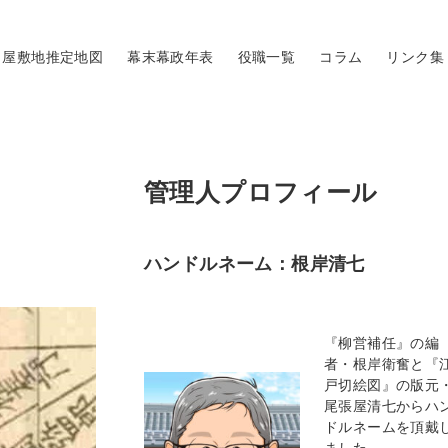
屋敷地推定地図
幕末幕政年表
役職一覧
コラム
リンク集
管理人プロフィール
ハンドルネーム：根岸清七
『柳営補任』の編
者・根岸衛奮と『
戸切絵図』の版元
尾張屋清七からハ
ドルネームを頂戴
ました。