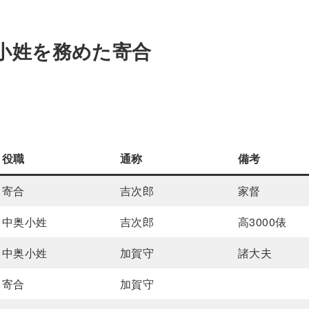
小姓を務めた寄合
役職
通称
備考
寄合
吉次郎
家督
中奥小姓
吉次郎
高3000俵
中奥小姓
加賀守
諸大夫
寄合
加賀守