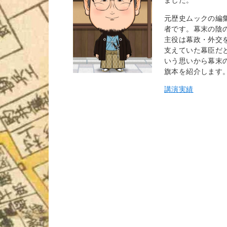
元歴史ムックの編
者です。幕末の陰
主役は幕政・外交
支えていた幕臣だ
いう思いから幕末
旗本を紹介します
講演実績