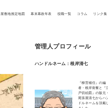
屋敷地推定地図
幕末幕政年表
役職一覧
コラム
リンク集
管理人プロフィール
ハンドルネーム：根岸清七
『柳営補任』の編
者・根岸衛奮と『
戸切絵図』の版元
尾張屋清七からハ
ドルネームを頂戴
ました。