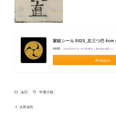
家紋シール 5025_左三つ巴 4cm 
¥980
（2025/03/15 18:25時点 | Amazon調べ）
Amazon
あ行
中奥小姓
水野貞尚