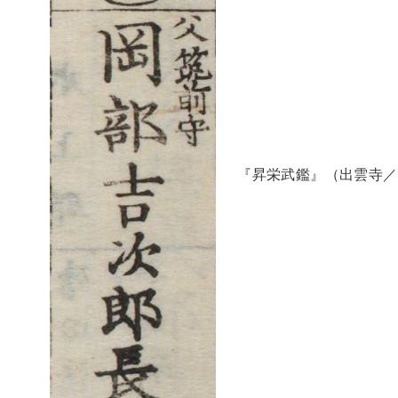
『昇栄武鑑』（出雲寺／