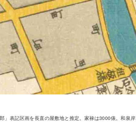
郎」表記区画を長直の屋敷地と推定。家禄は3000俵。和泉