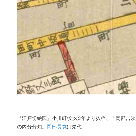
『江戸切絵図』小川町/文久3年より抜粋、「岡部吉次
の内分分知。
岡部長寛
は先代