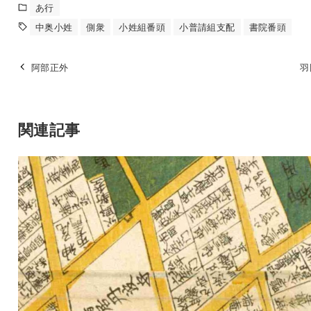
あ行
中奥小姓
側衆
小姓組番頭
小普請組支配
書院番頭
阿部正外
羽
関連記事