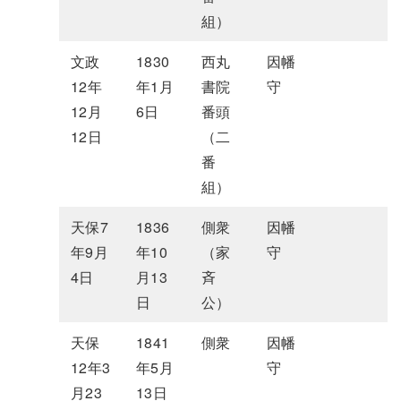
組）
文政
1830
西丸
因幡
12年
年1月
書院
守
12月
6日
番頭
12日
（二
番
組）
天保7
1836
側衆
因幡
年9月
年10
（家
守
4日
月13
斉
日
公）
天保
1841
側衆
因幡
12年3
年5月
守
月23
13日