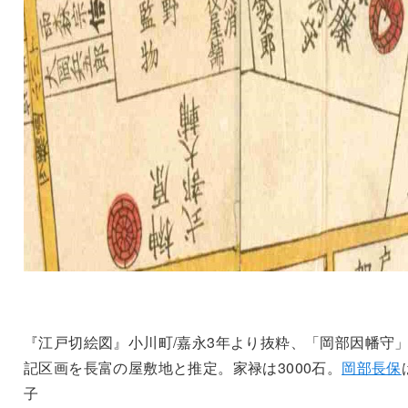
『江戸切絵図』小川町/嘉永3年より抜粋、「岡部因幡守
記区画を長富の屋敷地と推定。家禄は3000石。
岡部長保
子