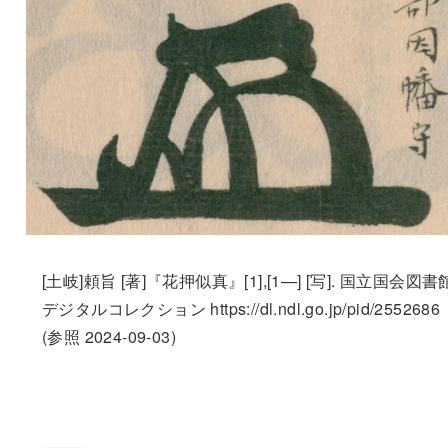
[土岐]頼旨 [著]『花押似真』[1],[1—] [写]. 国立国会図書
デジタルコレクション https://dl.ndl.go.jp/pid/2552686
(参照 2024-09-03)