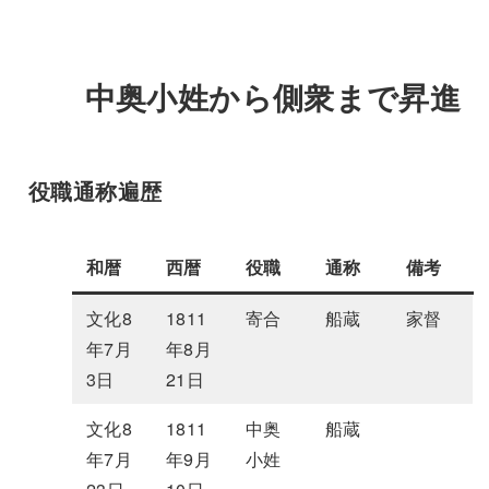
中奥小姓から側衆まで昇進
役職通称遍歴
和暦
西暦
役職
通称
備考
文化8
1811
寄合
船蔵
家督
年7月
年8月
3日
21日
文化8
1811
中奥
船蔵
年7月
年9月
小姓