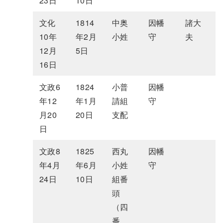
23日
10日
文化
1814
中奥
因幡
諸大
10年
年2月
小姓
守
夫
12月
5日
16日
文政6
1824
小普
因幡
年12
年1月
請組
守
月20
20日
支配
日
文政8
1825
西丸
因幡
年4月
年6月
小姓
守
24日
10日
組番
頭
（四
番