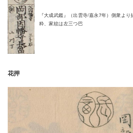
『大成武鑑』（出雲寺/嘉永7年）側衆より
粋、家紋は左三つ巴
花押