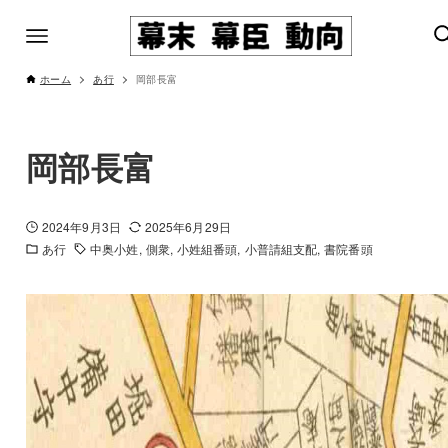
ホーム
あ行
岡部長富
岡部長富
2024年9月3日
2025年6月29日
あ行
中奥小姓
側衆
小姓組番頭
小普請組支配
書院番頭