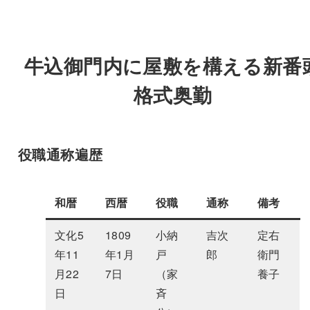
牛込御門内に屋敷を構える新番
格式奥勤
役職通称遍歴
和暦
西暦
役職
通称
備考
文化5
1809
小納
吉次
定右
年11
年1月
戸
郎
衛門
月22
7日
（家
養子
日
斉