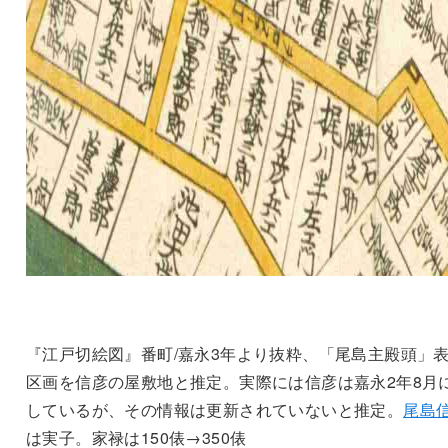
『江戸切絵図』番町/嘉永3年より抜粋、「尾島主殿頭」
区画を信彦の屋敷地と推定。実際には信彦は嘉永2年8月
しているが、その情報は更新されていないと推定。
尾島
は実子。家禄は150俵→350俵