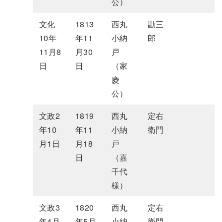
公）
文化
1813
西丸
勘三
10年
年11
小納
郎
11月8
月30
戸
日
日
（家
慶
公）
文政2
1819
西丸
定右
年10
年11
小納
衛門
月1日
月18
戸
日
（嘉
千代
様）
文政3
1820
西丸
定右
年4月
年5月
小納
衛門