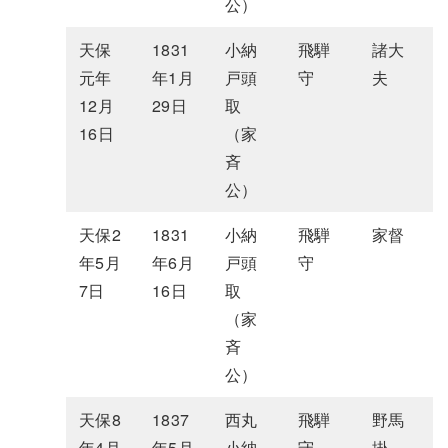
公）
天保
1831
小納
飛騨
諸大
元年
年1月
戸頭
守
夫
12月
29日
取
16日
（家
斉
公）
天保2
1831
小納
飛騨
家督
年5月
年6月
戸頭
守
7日
16日
取
（家
斉
公）
天保8
1837
西丸
飛騨
野馬
年4月
年5月
小納
守
掛