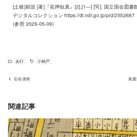
[土岐]頼旨 [著]『花押似真』[2],[1—] [写]. 国立国会図書
デジタルコレクション https://dl.ndl.go.jp/pid/2552687
(参照 2026-05-09)
あ行
小納戸
石谷清倚
美濃
関連記事