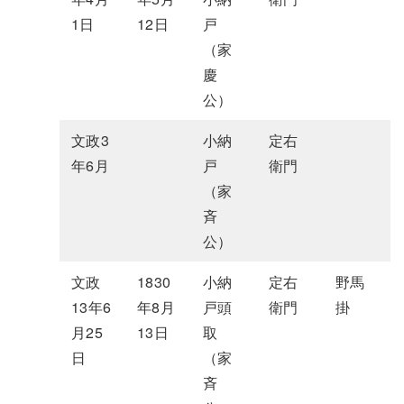
1日
12日
戸
（家
慶
公）
文政3
小納
定右
年6月
戸
衛門
（家
斉
公）
文政
1830
小納
定右
野馬
13年6
年8月
戸頭
衛門
掛
月25
13日
取
日
（家
斉