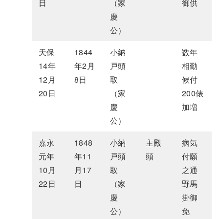
日
（家
御供
慶
公）
天保
1844
小納
数年
14年
年2月
戸頭
相勤
12月
8日
取
候付
20日
（家
200俵
慶
加増
公）
嘉永
1848
小納
主殿
病気
元年
年11
戸頭
頭
付願
10月
月17
取
之通
22日
日
（家
野馬
慶
掛御
公）
免