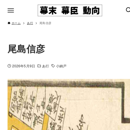
ホーム
あ行
尾島信彦
尾島信彦
2026年5月9日
あ行
小納戸