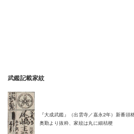
武鑑記載家紋
『大成武鑑』（出雲寺／嘉永2年）新番頭
奥勤より抜粋、家紋は丸に細桔梗