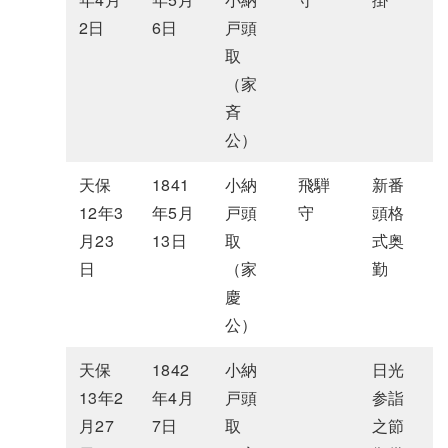
2日
6日
戸頭
取
（家
斉
公）
天保
1841
小納
飛騨
新番
12年3
年5月
戸頭
守
頭格
月23
13日
取
式奥
日
（家
勤
慶
公）
天保
1842
小納
日光
13年2
年4月
戸頭
参詣
月27
7日
取
之節