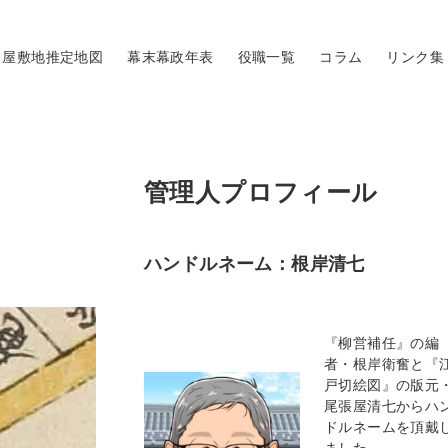
屋敷地推定地図
幕末幕政年表
役職一覧
コラム
リンク集
管理人プロフィール
ハンドルネーム：根岸清七
『柳営補任』の編
者・根岸衛奮と『
戸切絵図』の版元
尾張屋清七からハ
ドルネームを頂戴
ました。