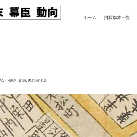
ホーム
掲載旗本一覧
配
小納戸
徒頭
西丸留守居