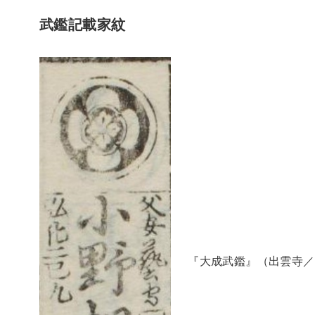
武鑑記載家紋
『大成武鑑』（出雲寺／