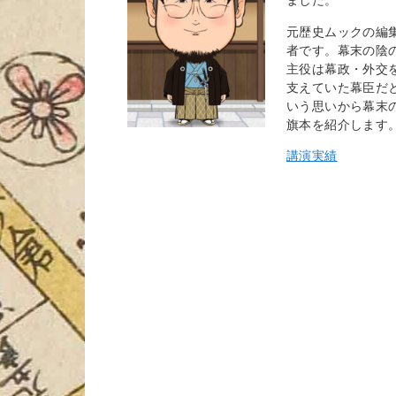
元歴史ムックの編
者です。幕末の陰
主役は幕政・外交
支えていた幕臣だ
いう思いから幕末
旗本を紹介します
講演実績