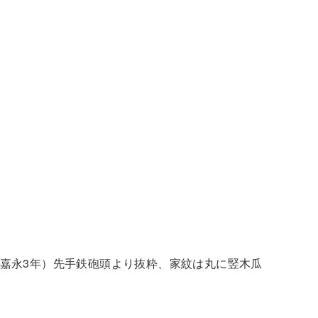
嘉永3年）先手鉄砲頭より抜粋、家紋は丸に竪木瓜