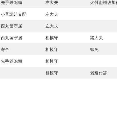
先手鉄砲頭
左大夫
火付盗賊改加
小普請組支配
左大夫
西丸留守居
左大夫
西丸留守居
相模守
諸大夫
寄合
相模守
御免
先手鉄砲頭
相模守
相模守
老衰付辞