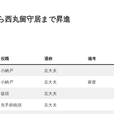
ら西丸留守居まで昇進
役職
通称
備考
小納戸
左大夫
小納戸
左大夫
家督
徒頭
左大夫
先手鉄砲頭
左大夫