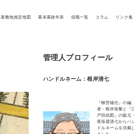
屋敷地推定地図
幕末幕政年表
役職一覧
コラム
リンク集
管理人プロフィール
ハンドルネーム：根岸清七
『柳営補任』の編
者・根岸衛奮と『
戸切絵図』の版元
尾張屋清七からハ
ドルネームを頂戴
ました。