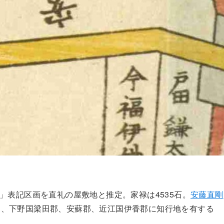
」表記区画を直礼の屋敷地と推定。家禄は4535石。
安藤直剛
郡、下野国梁田郡、安蘇郡、近江国伊香郡に知行地を有する