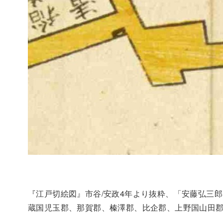
『江戸切絵図』市谷/安政4年より抜粋、「安藤弘三郎
蔵国児玉郡、那賀郡、榛澤郡、比企郡、上野国山田