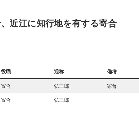
野、近江に知行地を有する寄合
役職
通称
備考
寄合
弘三郎
家督
寄合
弘三郎