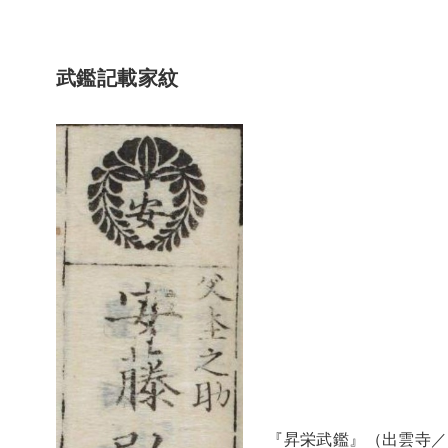
武鑑記載家紋
『昇栄武鑑』（出雲寺／