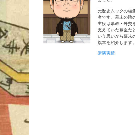
元歴史ムックの編
者です。幕末の陰
主役は幕政・外交
支えていた幕臣だ
いう思いから幕末
旗本を紹介します
講演実績