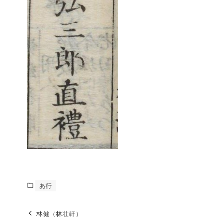
あ行
林健（林壮軒）