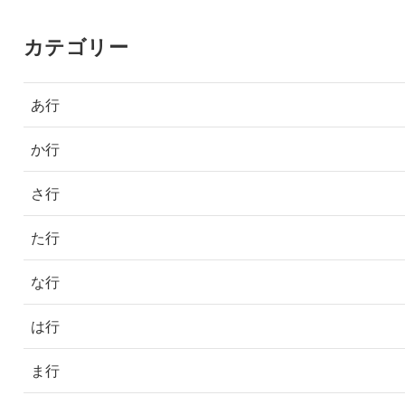
カテゴリー
あ行
か行
さ行
た行
な行
は行
ま行