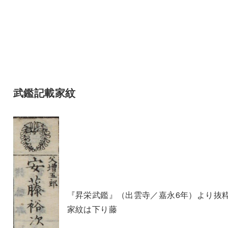
武鑑記載家紋
『昇栄武鑑』（出雲寺／嘉永6年）より抜
家紋は下り藤