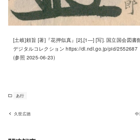
[土岐]頼旨 [著]『花押似真』[2],[1—] [写]. 国立国会図書
デジタルコレクション https://dl.ndl.go.jp/pid/2552687
(参照 2025-06-23)
あ行
久世広徳
中