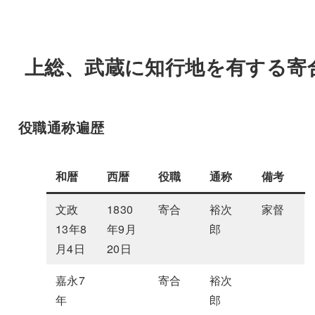
上総、武蔵に知行地を有する寄
役職通称遍歴
和暦
西暦
役職
通称
備考
文政
1830
寄合
裕次
家督
13年8
年9月
郎
月4日
20日
嘉永7
寄合
裕次
年
郎