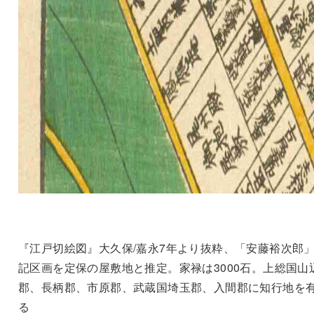
『江戸切絵図』大久保/嘉永7年より抜粋、「安藤裕次郎
記区画を定保の屋敷地と推定。家禄は3000石。上総国山
郡、長柄郡、市原郡、武蔵国埼玉郡、入間郡に知行地を
る