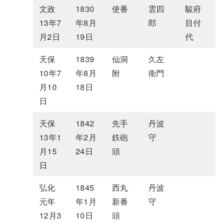
文政
1830
使番
雲四
駿府
13年7
年8月
郎
目付
月2日
19日
代
天保
1839
仙洞
久左
10年7
年8月
附
衛門
月10
18日
日
天保
1842
先手
丹波
13年1
年2月
鉄砲
守
月15
24日
頭
日
弘化
1845
西丸
丹波
元年
年1月
新番
守
12月3
10日
頭