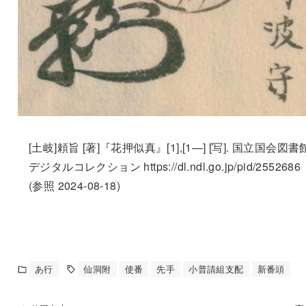
[土岐]頼旨 [著]『花押似真』[1],[1—] [写]. 国立国会図書
デジタルコレクション https://dl.ndl.go.jp/pid/2552686
(参照 2024-08-18)
あ行
仙洞附
使番
先手
小普請組支配
新番頭