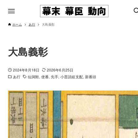
ホーム
あ行
大島義彰
大島義彰
2024年8月18日
2026年6月25日
あ行
仙洞附
使番
先手
小普請組支配
新番頭