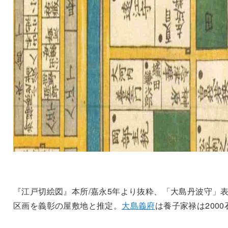
『江戸切絵図』本所/嘉永5年より抜粋、「大島丹波守」
区画を義彰の屋敷地と推定。
大島義府
は養子家禄は2000