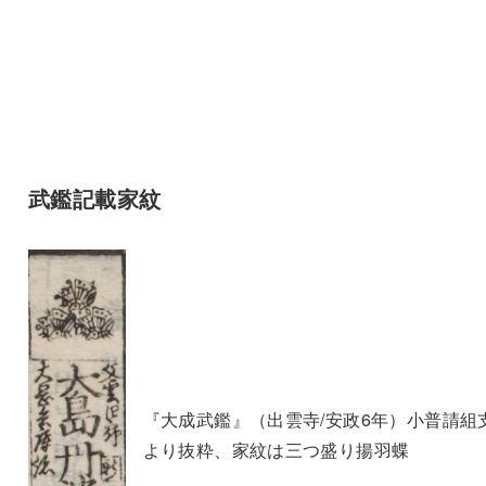
武鑑記載家紋
『大成武鑑』（出雲寺/安政6年）小普請組
より抜粋、家紋は三つ盛り揚羽蝶