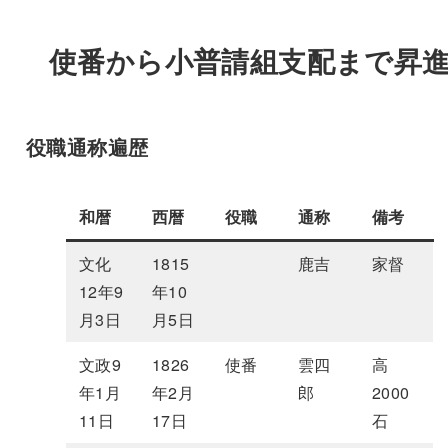
使番から小普請組支配まで昇
役職通称遍歴
和暦
西暦
役職
通称
備考
文化
1815
鹿吉
家督
12年9
年10
月3日
月5日
文政9
1826
使番
雲四
高
年1月
年2月
郎
2000
11日
17日
石