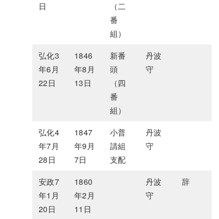
日
（二
番
組）
弘化3
1846
新番
丹波
年6月
年8月
頭
守
22日
13日
（四
番
組）
弘化4
1847
小普
丹波
年7月
年9月
請組
守
28日
7日
支配
安政7
1860
丹波
辞
年1月
年2月
守
20日
11日