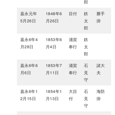
郎
嘉永元年
1848年6
目付
鉄
勝手
5月26日
月26日
太
掛
郎
嘉永6年4
1853年6
浦賀
鉄
月28日
月4日
奉行
太
郎
嘉永6年6
1853年7
浦賀
石
諸大
月6日
月11日
奉行
見
夫
守
嘉永6年1
1854年1
大目
石
海防
2月15日
月13日
付
見
掛
守