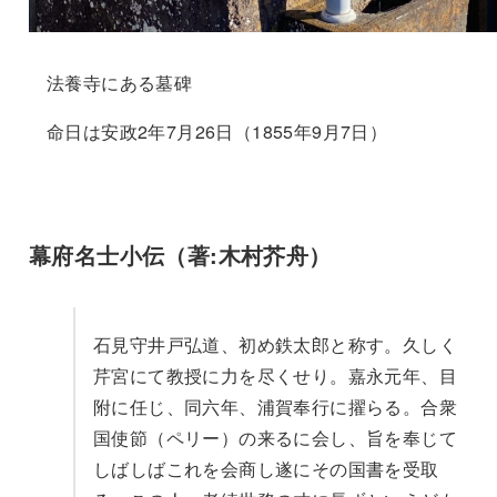
法養寺にある墓碑
命日は安政2年7月26日（1855年9月7日）
幕府名士小伝（著:木村芥舟）
石見守井戸弘道、初め鉄太郎と称す。久しく
芹宮にて教授に力を尽くせり。嘉永元年、目
附に任じ、同六年、浦賀奉行に擢らる。合衆
国使節（ペリー）の来るに会し、旨を奉じて
しばしばこれを会商し遂にその国書を受取