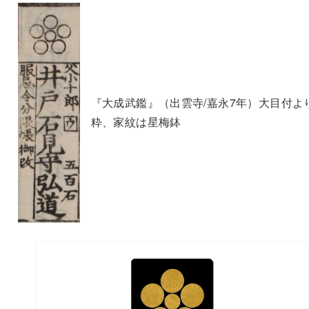
『大成武鑑』（出雲寺/嘉永7年）大目付よ
粋、家紋は星梅鉢