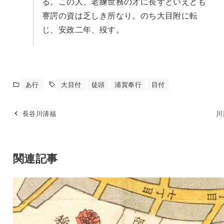
る。この人、老練世務の才に長ずといえども
謇諤の資は乏しき所なり。のち大目附に転
じ、安政二年、歿す。
あ行
大目付
徒頭
浦賀奉行
目付
長谷川清福
川
関連記事