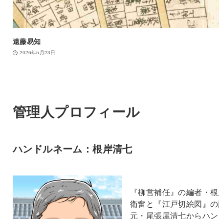
遠藤易知
2026年5月23日
管理人プロフィール
ハンドルネーム：根岸清七
『柳営補任』の編者・根
衛奮と『江戸切絵図』の
元・尾張屋清七からハン