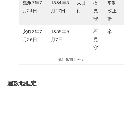
嘉永7年7
1854年8
大目
石
軍制
月24日
月17日
付
見
改正
守
掛
安政2年7
1855年9
石
卒
月26日
月7日
見
守
他に敬甫と号す
屋敷地推定