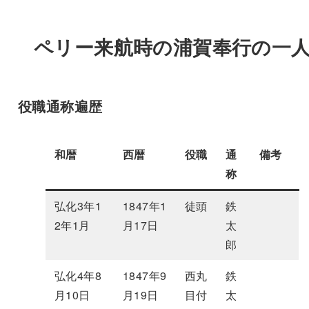
ペリー来航時の浦賀奉行の一
役職通称遍歴
和暦
西暦
役職
通
備考
称
弘化3年1
1847年1
徒頭
鉄
2年1月
月17日
太
郎
弘化4年8
1847年9
西丸
鉄
月10日
月19日
目付
太