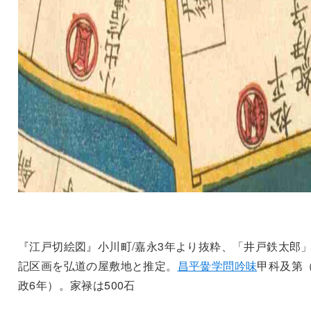
『江戸切絵図』小川町/嘉永3年より抜粋、「井戸鉄太郎
記区画を弘道の屋敷地と推定。
昌平黌学問吟味
甲科及第
政6年）。家禄は500石