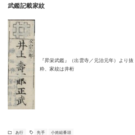
武鑑記載家紋
『昇栄武鑑』（出雲寺／元治元年）より抜
粋、家紋は井桁
あ行
先手
小姓組番頭