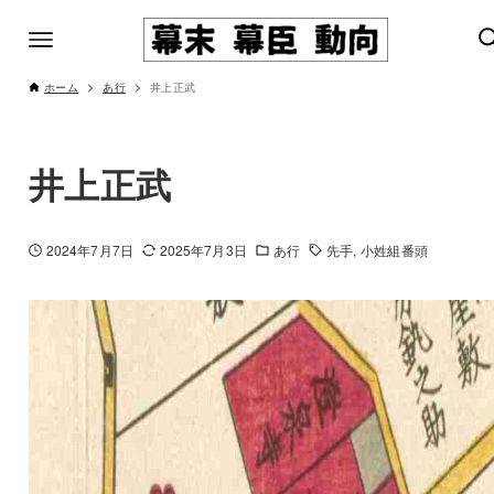
ホーム
あ行
井上正武
井上正武
2024年7月7日
2025年7月3日
あ行
先手
小姓組番頭