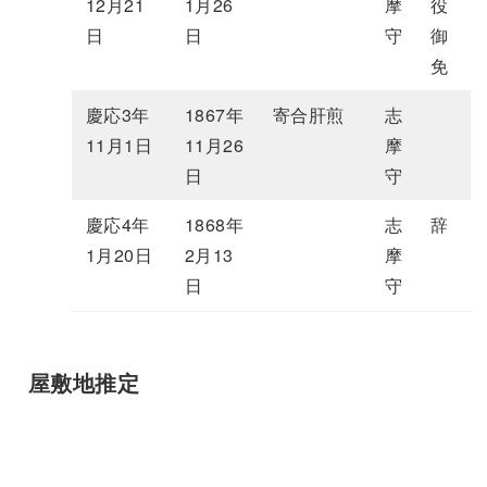
12月21
1月26
摩
役
日
日
守
御
免
慶応3年
1867年
寄合肝煎
志
11月1日
11月26
摩
日
守
慶応4年
1868年
志
辞
1月20日
2月13
摩
日
守
屋敷地推定