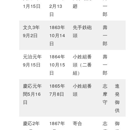
1月15日
2月13
廻
一
日
郎
文久3年
1863年
先手鉄砲
壽
9月2日
10月14
頭
一
日
郎
元治元年
1864年
小姓組番
壽
9月15日
10月15
頭（二番
一
日
組）
郎
慶応元年
1865年
小姓組番
志
進
閏5月16
7月8日
頭
摩
発
日
守
御
供
慶応2年
1867年
寄合
志
御