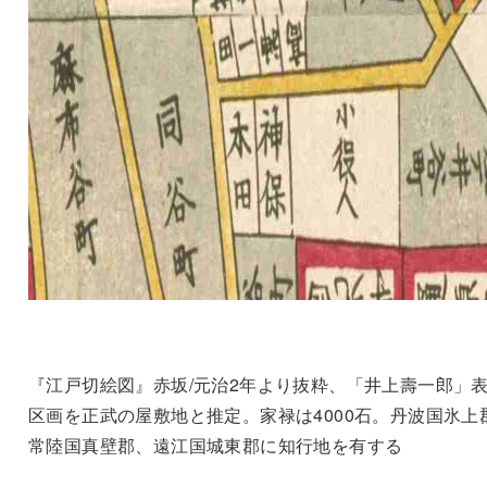
『江戸切絵図』赤坂/元治2年より抜粋、「井上壽一郎」
区画を正武の屋敷地と推定。家禄は4000石。丹波国氷上
常陸国真壁郡、遠江国城東郡に知行地を有する