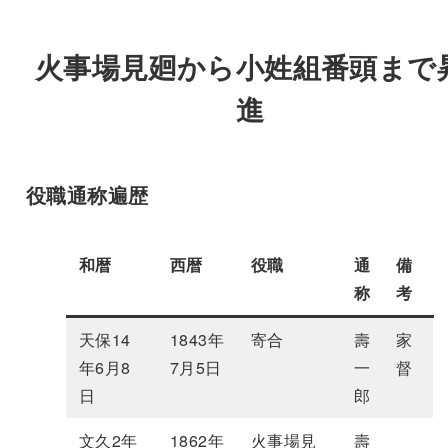
火事場見廻から小姓組番頭まで
進
役職通称遍歴
和暦
西暦
役職
通
備
称
考
天保14
1843年
寄合
壽
家
年6月8
7月5日
一
督
日
郎
文久2年
1862年
火事場見
壽