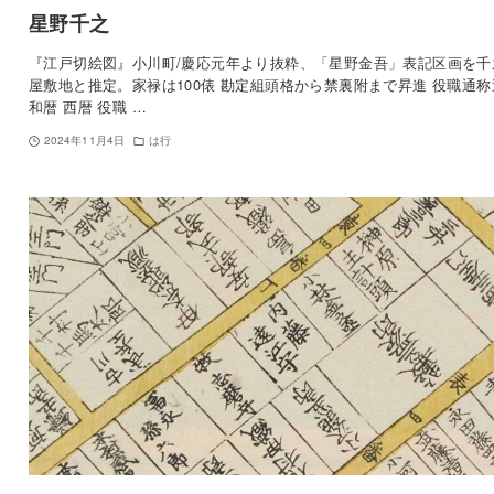
星野千之
『江戸切絵図』小川町/慶応元年より抜粋、「星野金吾」表記区画を千
屋敷地と推定。家禄は100俵 勘定組頭格から禁裏附まで昇進 役職通称
和暦 西暦 役職 …
2024年11月4日
は行