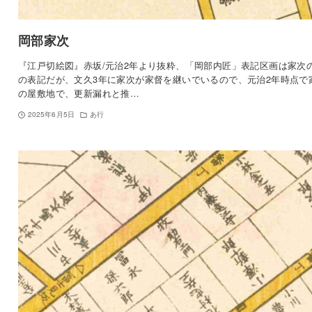
岡部家次
『江戸切絵図』赤坂/元治2年より抜粋、「岡部内匠」表記区画は家次
の表記だが、文久3年に家次が家督を継いでいるので、元治2年時点で
の屋敷地で、更新漏れと推…
2025年6月5日
あ行