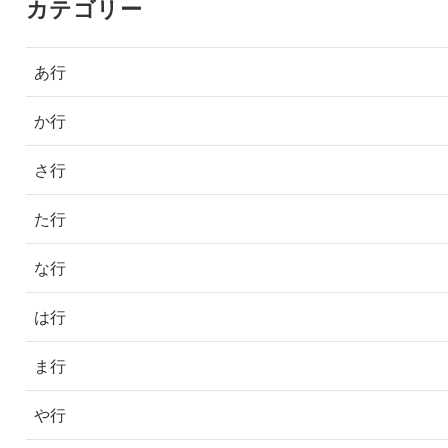
カテゴリー
あ行
か行
さ行
た行
な行
は行
ま行
や行