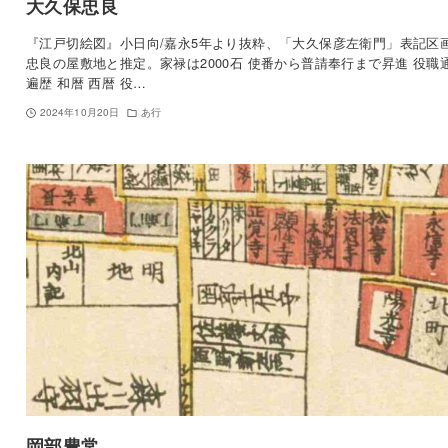
大久保忠良
『江戸切絵図』小日向/嘉永5年より抜粋、「大久保彦左衛門」表記区
忠良の屋敷地と推定。家禄は2000石 使番から普請奉行まで昇進 役職
遍歴 和暦 西暦 役…
2024年10月20日
あ行
岡部豊常