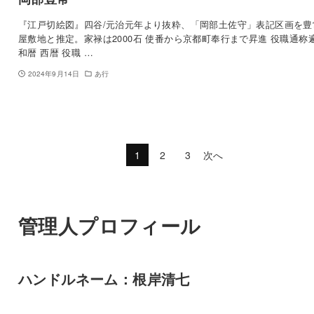
『江戸切絵図』四谷/元治元年より抜粋、「岡部土佐守」表記区画を豊
屋敷地と推定。家禄は2000石 使番から京都町奉行まで昇進 役職通称
和暦 西暦 役職 …
2024年9月14日
あ行
1
2
3
次へ
管理人プロフィール
ハンドルネーム：根岸清七