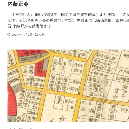
内藤正令
『江戸切絵図』番町/安政2年（国文学研究資料館蔵）より抜粋、「内
江守」表記区画を正令の屋敷地と推定。内藤正信は嫡孫承祖。家禄は4
石 小納戸から禁裏附まで…
2024年11月2日
な行