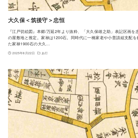
大久保＜筑後守＞忠恒
『江戸切絵図』本郷/万延2年より抜粋、「大久保雄之助」表記区画を
の屋敷地と推定。家禄は1200石。同時代に一橋家老や小普請組支配を
た家禄1900石の大久…
2025年8月22日
あ行