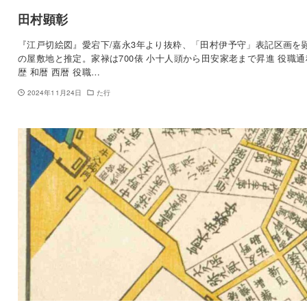
田村顕彰
『江戸切絵図』愛宕下/嘉永3年より抜粋、「田村伊予守」表記区画を
の屋敷地と推定。家禄は700俵 小十人頭から田安家老まで昇進 役職通
歴 和暦 西暦 役職…
2024年11月24日
た行