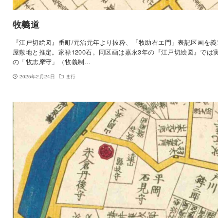
牧義道
『江戸切絵図』番町/元治元年より抜粋、「牧助右エ門」表記区画を義
屋敷地と推定。家禄1200石。同区画は嘉永3年の『江戸切絵図』では
の「牧志摩守」（牧義制…
2025年2月24日
ま行