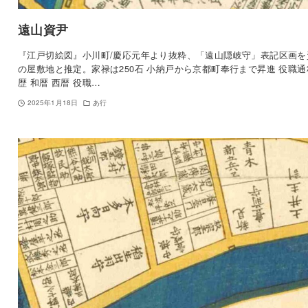
遠山資尹
『江戸切絵図』小川町/慶応元年より抜粋、「遠山隠岐守」表記区画を
の屋敷地と推定。家禄は250石 小納戸から京都町奉行まで昇進 役職通
歴 和暦 西暦 役職…
2025年1月18日
あ行