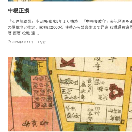
中根正摸
『江戸切絵図』小日向/嘉永5年より抜粋、「中根壹岐守」表記区画を
の屋敷地と推定。家禄は2000石 使番から禁裏附まで昇進 役職通称遍歴
暦 西暦 役職 通…
2025年1月11日
な行