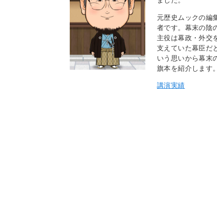
元歴史ムックの編
者です。幕末の陰
主役は幕政・外交
支えていた幕臣だ
いう思いから幕末
旗本を紹介します
講演実績