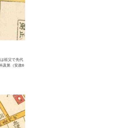
画は祖父で先代
科及第（安政6