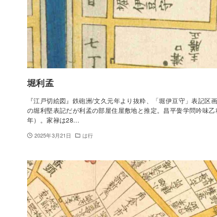
堀利孟
『江戸切絵図』鉄砲洲/文久元年より抜粋、「堀伊豆守」表記区
の堀利堅表記だが利孟の部屋住屋敷地と推定。昌平黌学問吟味乙
年）。家禄は28…
2025年3月21日
は行