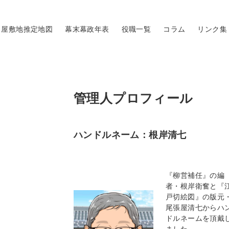
屋敷地推定地図
幕末幕政年表
役職一覧
コラム
リンク集
管理人プロフィール
ハンドルネーム：根岸清七
『柳営補任』の編
者・根岸衛奮と『
戸切絵図』の版元
尾張屋清七からハ
ドルネームを頂戴
ました。