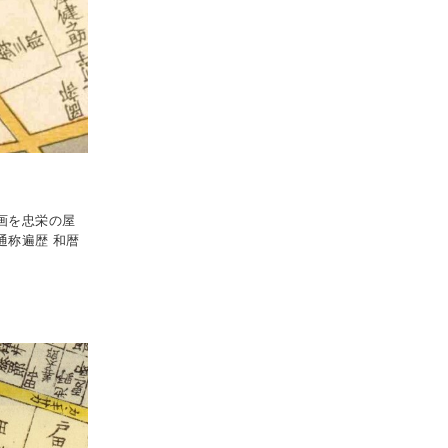
画を忠栄の屋
通称遍歴 和暦