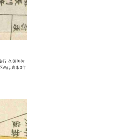
奉行 久須美佐
区画は嘉永3年