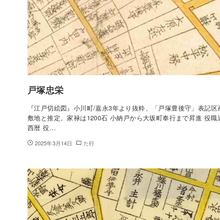
戸塚忠栄
『江戸切絵図』小川町/嘉永3年より抜粋、「戸塚豊後守」表記区
敷地と推定。家禄は1200石 小納戸から大坂町奉行まで昇進 役職
西暦 役…
2025年3月14日
た行