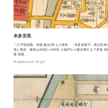
本多安英
『江戸切絵図』赤坂/嘉永3年より抜粋、「本多加賀守」表記区画
地と推定。家禄は400石→500石 小納戸から勘定奉行まで昇進 役
暦 西暦…
2025年4月1日
は行