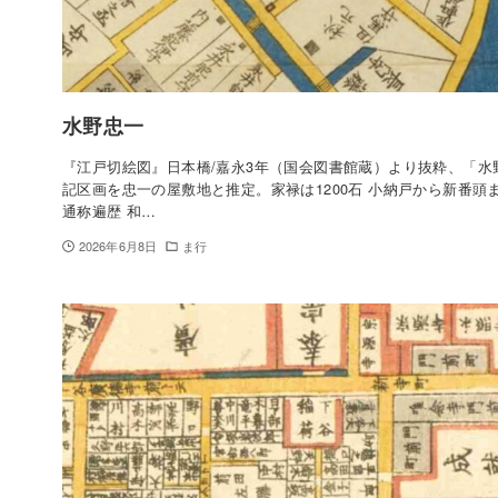
水野忠一
『江戸切絵図』日本橋/嘉永3年（国会図書館蔵）より抜粋、「水
記区画を忠一の屋敷地と推定。家禄は1200石 小納戸から新番頭
通称遍歴 和…
2026年6月8日
ま行