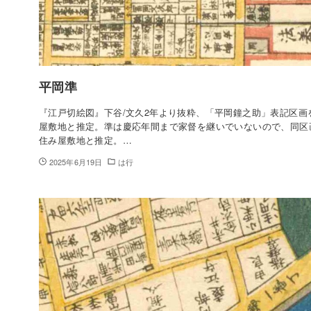
平岡準
『江戸切絵図』下谷/文久2年より抜粋、「平岡鐘之助」表記区画
屋敷地と推定。準は慶応年間まで家督を継いでいないので、同区
住み屋敷地と推定。…
2025年6月19日
は行