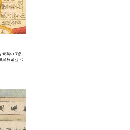
を安英の屋敷
職通称遍歴 和