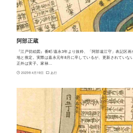
阿部正蔵
『江戸切絵図』番町/嘉永3年より抜粋、「阿部遠江守」表記区画
地と推定。実際は嘉永元年8月に卒しているが、更新されていな
正外は実子。家禄…
2025年4月19日
あ行