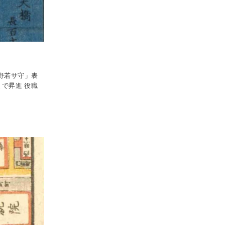
野若サ守」表
まで昇進 役職