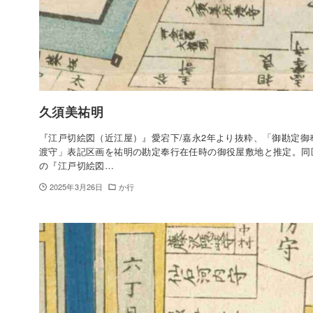
久須美祐明
『江戸切絵図（近江屋）』愛宕下/嘉永2年より抜粋、「御勘定御
渡守」表記区画を祐明の勘定奉行在任時の御役屋敷地と推定。同
の『江戸切絵図…
2025年3月26日
か行