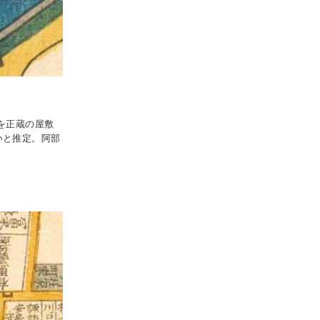
を正蔵の屋敷
いと推定。阿部