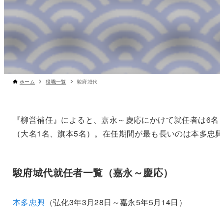
ホーム
役職一覧
駿府城代
『柳営補任』によると、嘉永～慶応にかけて就任者は6名
（大名1名、旗本5名）。在任期間が最も長いのは本多忠
駿府城代就任者一覧（嘉永～慶応）
本多忠興
（弘化3年3月28日～嘉永5年5月14日）