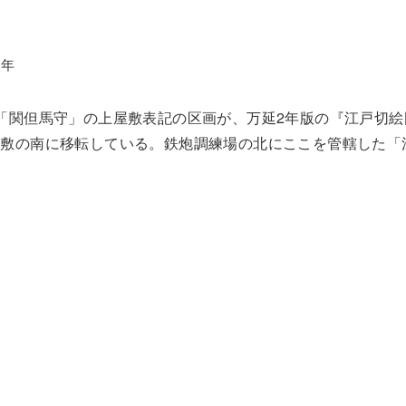
2年
「関但馬守」の上屋敷表記の区画が、万延2年版の『江戸切
屋敷の南に移転している。鉄炮調練場の北にここを管轄した「