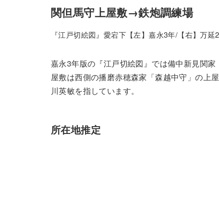
関但馬守上屋敷→鉄炮調練場
『江戸切絵図』愛宕下【左】嘉永3年/【右】万延
嘉永3年版の『江戸切絵図』では備中新見関家
屋敷は西側の播磨赤穂森家「森越中守」の上
川英敏を指しています。
所在地推定