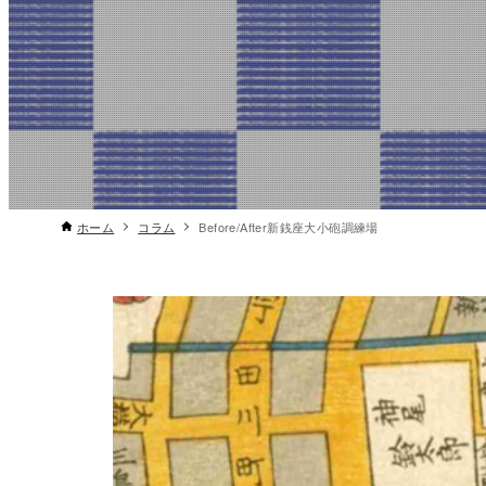
ホーム
コラム
Before/After新銭座大小砲調練場