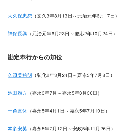
大久保忠恕
（文久3年8月13日～元治元年6月17日）
神保長興
（元治元年6月23日～慶応2年10月24日）
勘定奉行からの加役
久須美祐明
（弘化2年3月24日～嘉永3年7月8日）
池田頼方
（嘉永3年7月～嘉永5年3月30日）
一色直休
（嘉永5年4月1日～嘉永5年7月10日）
本多安英
（嘉永5年7月12日～安政5年11月26日）