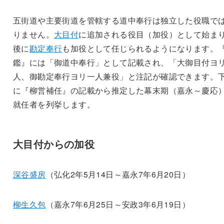
五街道や主要街道を管轄する道中奉行は独立した役職で
りません。
大目付
に追加される役目（加役）として始ま
後に
勘定奉行
も加役として任じられるようになります。
鑑』には「御道中奉行」として記載され、「大御目付ヨ
人、御勘定奉行ヨリ一人兼役」と注記が確認できます。
に『柳営補任』の記載から推定した幕末期（嘉永～慶応
就任者を列挙します。
大目付からの加役
深谷盛房
（弘化2年5月14日～嘉永7年6月20日）
柳生久包
（嘉永7年6月25日～安政3年6月19日）