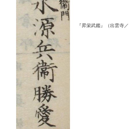
『昇栄武鑑』（出雲寺／