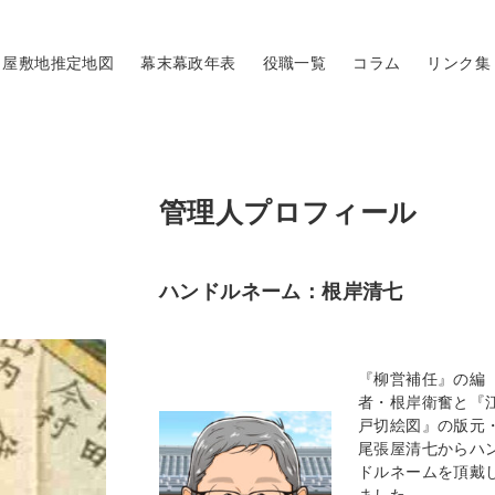
屋敷地推定地図
幕末幕政年表
役職一覧
コラム
リンク集
管理人プロフィール
ハンドルネーム：根岸清七
『柳営補任』の編
者・根岸衛奮と『
戸切絵図』の版元
尾張屋清七からハ
ドルネームを頂戴
ました。