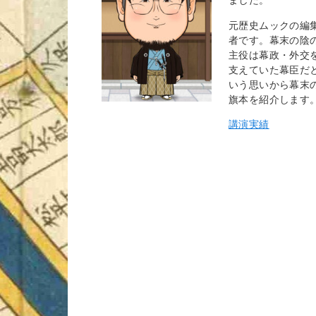
元歴史ムックの編
者です。幕末の陰
主役は幕政・外交
支えていた幕臣だ
いう思いから幕末
旗本を紹介します
講演実績