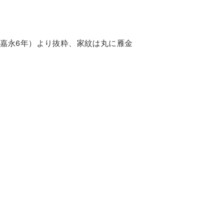
嘉永6年）より抜粋、家紋は丸に雁金