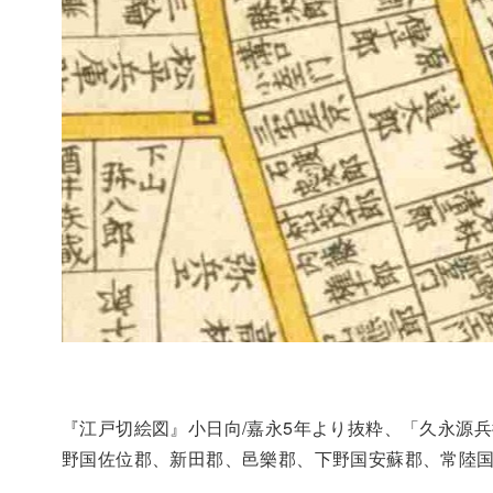
『江戸切絵図』小日向/嘉永5年より抜粋、「久永源兵
野国佐位郡、新田郡、邑樂郡、下野国安蘇郡、常陸