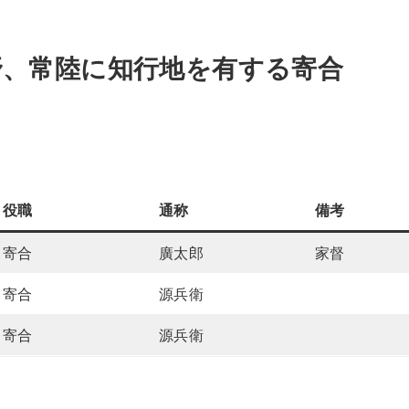
野、常陸に知行地を有する寄合
役職
通称
備考
寄合
廣太郎
家督
寄合
源兵衛
寄合
源兵衛