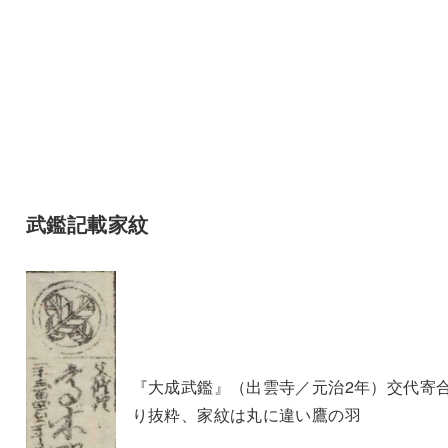
武鑑記載家紋
『大成武鑑』（出雲寺／元治2年）交代寄
り抜粋、家紋は丸に違い鷹の羽