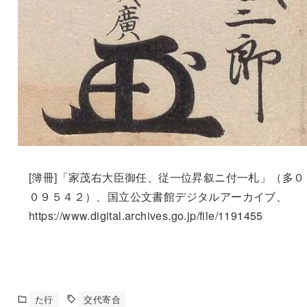
[簿冊]「家茂右大臣御任、従一位昇叙ニ付一札」（多０
０９５４２）、国立公文書館デジタルアーカイブ、
https://www.digital.archives.go.jp/file/1191455
た行
交代寄合