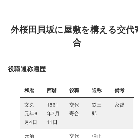
外桜田貝坂に屋敷を構える交代
合
役職通称遍歴
和暦
西暦
役職
通称
備考
文久
1861
交代
鉄三
家督
元年6
年7月
寄合
郎
月4日
11日
元治
交代
弾正