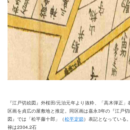
『江戸切絵図』外桜田/元治元年より抜粋、「高木弾正」
区画を貞広の屋敷地と推定。同区画は嘉永3年の『江戸切
図』では「松平藤十郎」（
松平定節
）表記となっている
禄は2304.2石