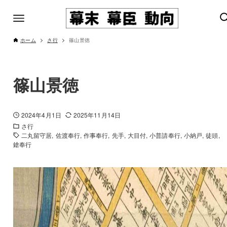
ホーム
さ行
篠山景徳
篠山景徳
2024年4月1日
2025年11月14日
さ行
二丸留守居
佐渡奉行
作事奉行
先手
大目付
小普請奉行
小納戸
徒頭
鎗奉行