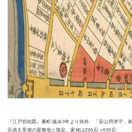
『江戸切絵図』番町/嘉永3年より抜粋、「笹山摂津守」
区画を景徳の屋敷地と推定。家禄は200石→500石