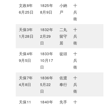
文政8年
1825年
小納
十
6月25日
8月9日
戸
兵
衛
天保3年
1832年
二丸
十
1月28日
2月29
留守
兵
日
居
衛
天保4年
1833年
徒頭
十
9月5日
10月17
兵
日
衛
天保7年
1836年
佐渡
十
4月8日
5月22
奉行
兵
日
衛
天保11
1840年
先手
十