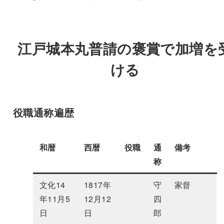
江戸城本丸普請の褒賞で加増を
ける
役職通称遍歴
和暦
西暦
役職
通
備考
称
文化14
1817年
守
家督
年11月5
12月12
四
日
日
郎