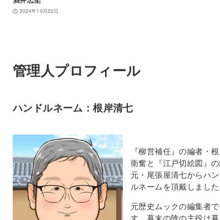
2024年10月22日
管理人プロフィール
ハンドルネーム：根岸清七
『柳営補任』の編者・根
衛奮と『江戸切絵図』の
元・尾張屋清七からハン
ルネームを頂戴しました
元歴史ムックの編集者で
す。幕末の陰の主役は幕