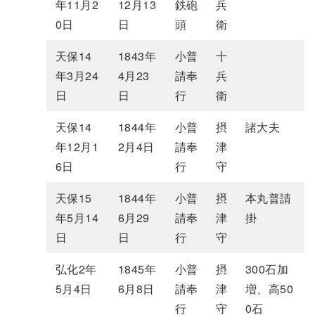
年11月2
12月13
鉄砲
兵
0日
日
頭
衛
天保14
1843年
小普
十
年3月24
4月23
請奉
兵
日
日
行
衛
天保14
1844年
小普
摂
諸大夫
年12月1
2月4日
請奉
津
6日
行
守
天保15
1844年
小普
摂
本丸普請
年5月14
6月29
請奉
津
掛
日
日
行
守
弘化2年
1845年
小普
摂
300石加
5月4日
6月8日
請奉
津
増、高50
行
守
0石