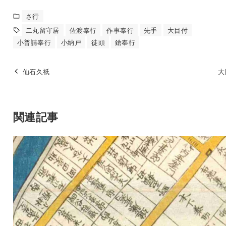
さ行
二丸留守居
佐渡奉行
作事奉行
先手
大目付
小普請奉行
小納戸
徒頭
鎗奉行
仙石久祇
大
関連記事