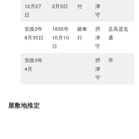
12月27
2月5日
付
津
日
守
安政2年
1855年
鎗奉
摂
足高是迄
8月30日
10月10
行
津
通
日
守
安政3年
摂
卒
4月
津
守
屋敷地推定