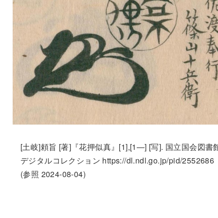
[土岐]頼旨 [著]『花押似真』[1],[1—] [写]. 国立国会図書
デジタルコレクション https://dl.ndl.go.jp/pid/2552686
(参照 2024-08-04)