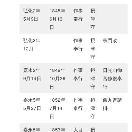
弘化2年
1845年
作事
摂
5月9日
6月13
奉行
津
日
守
弘化3年
作事
摂
宗門改
12月
奉行
津
守
嘉永2年
1849年
作事
摂
日光山御
9月14日
10月29
奉行
津
宮修復奉
日
守
行
嘉永5年
1852年
作事
摂
西丸普請
5月27日
7月14
奉行
津
掛
日
守
嘉永5年
1853年
大目
摂