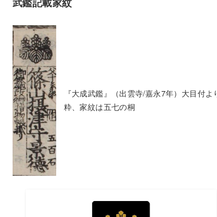
武鑑記載家紋
『大成武鑑』（出雲寺/嘉永7年）大目付よ
粋、家紋は五七の桐