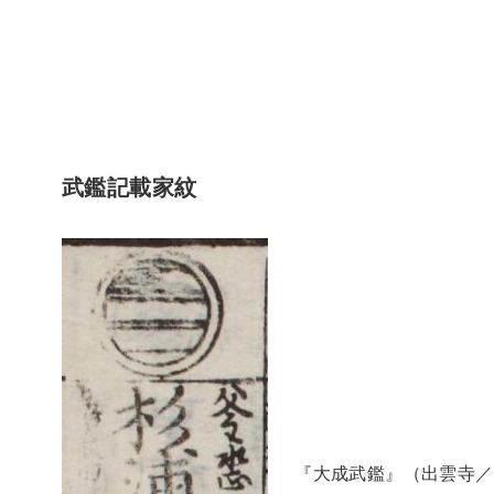
武鑑記載家紋
『大成武鑑』（出雲寺／