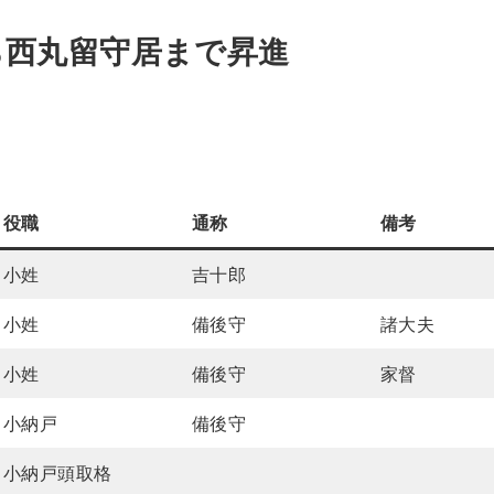
ら西丸留守居まで昇進
役職
通称
備考
小姓
吉十郎
小姓
備後守
諸大夫
小姓
備後守
家督
小納戸
備後守
小納戸頭取格