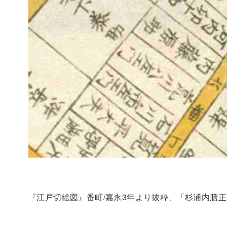
『江戸切絵図』番町/嘉永3年より抜粋、「杉浦内膳正