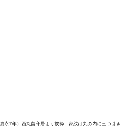
嘉永7年）西丸留守居より抜粋、家紋は丸の内に三つ引き