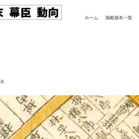
ホーム
掲載旗本一覧
守居