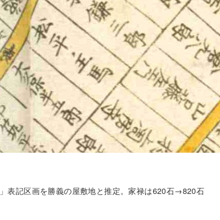
」表記区画を勝義の屋敷地と推定。家禄は620石→820石