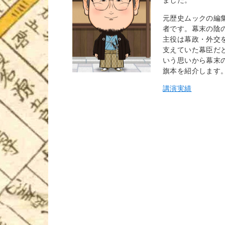
元歴史ムックの編
者です。幕末の陰
主役は幕政・外交
支えていた幕臣だ
いう思いから幕末
旗本を紹介します
講演実績