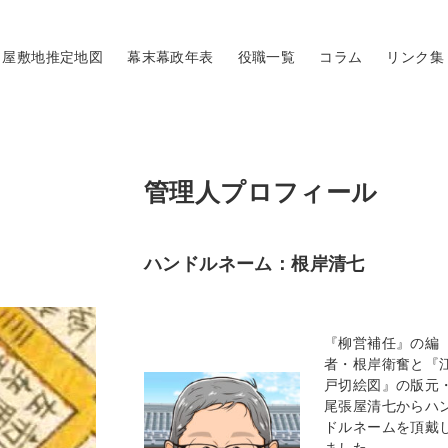
屋敷地推定地図
幕末幕政年表
役職一覧
コラム
リンク集
管理人プロフィール
ハンドルネーム：根岸清七
『柳営補任』の編
者・根岸衛奮と『
戸切絵図』の版元
尾張屋清七からハ
ドルネームを頂戴
ました。