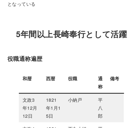
となっている
5年間以上長崎奉行として活躍
役職通称遍歴
和暦
西暦
役職
通
備考
称
文政3
1821
小納戸
平
年12月
年1月1
八
12日
5日
郎