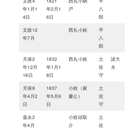
文政4
1821
西丸小納
平
年1月1
年2月1
戸
八
4日
6日
郎
文政12
西丸小姓
平
年7月
八
郎
天保2
1832
西丸小姓
土
諸大
年12月
年1月1
佐
夫
16日
8日
守
天保8
1837
小姓（家
土
年4月2
年5月6
慶公）
佐
日
日
守
嘉永2
小姓頭取
土
年4月
介
佐