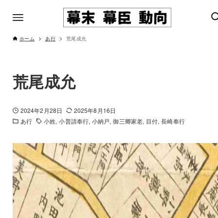
ホーム
あ行
荒尾成允
荒尾成允
2024年2月28日
2025年8月16日
あ行
小姓
小普請奉行
小納戸
御三卿家老
目付
長崎奉行