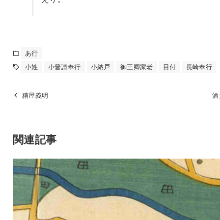
あ行
小姓
小普請奉行
小納戸
御三卿家老
目付
長崎奉行
糟屋義明
酒
関連記事