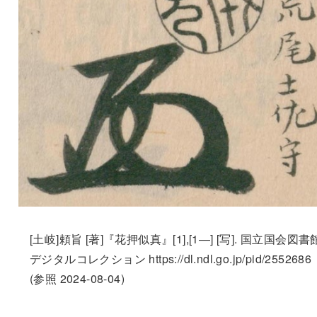
[土岐]頼旨 [著]『花押似真』[1],[1—] [写]. 国立国会図書
デジタルコレクション https://dl.ndl.go.jp/pid/2552686
(参照 2024-08-04)