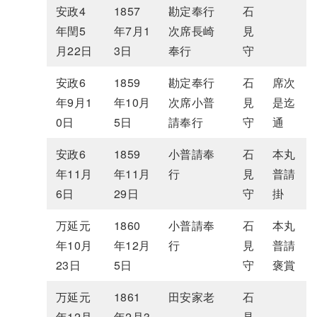
安政4
1857
勘定奉行
石
年閏5
年7月1
次席長崎
見
月22日
3日
奉行
守
安政6
1859
勘定奉行
石
席次
年9月1
年10月
次席小普
見
是迄
0日
5日
請奉行
守
通
安政6
1859
小普請奉
石
本丸
年11月
年11月
行
見
普請
6日
29日
守
掛
万延元
1860
小普請奉
石
本丸
年10月
年12月
行
見
普請
23日
5日
守
褒賞
万延元
1861
田安家老
石
年12月
年2月3
見