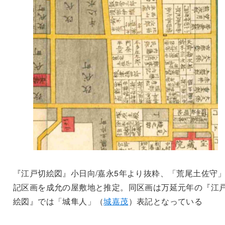
『江戸切絵図』小日向/嘉永5年より抜粋、「荒尾土佐守
記区画を成允の屋敷地と推定。同区画は万延元年の『江
絵図』では「城隼人」（
城嘉茂
）表記となっている