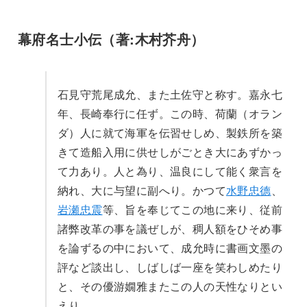
幕府名士小伝（著:木村芥舟）
石見守荒尾成允、また土佐守と称す。嘉永七
年、長崎奉行に任ず。この時、荷蘭（オラン
ダ）人に就て海軍を伝習せしめ、製鉄所を築
きて造船入用に供せしがごとき大にあずかっ
て力あり。人と為り、温良にして能く衆言を
納れ、大に与望に副へり。かつて
水野忠德
、
岩瀬忠震
等、旨を奉じてこの地に来り、従前
諸弊改革の事を議ぜしが、稠人額をひそめ事
を論ずるの中において、成允時に書画文墨の
評など談出し、しばしば一座を笑わしめたり
と、その優游嫺雅またこの人の天性なりとい
えり。