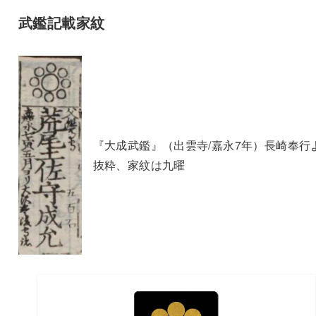
武鑑記載家紋
『大成武鑑』（出雲寺/嘉永7年）長崎奉行
抜粋、家紋は九曜