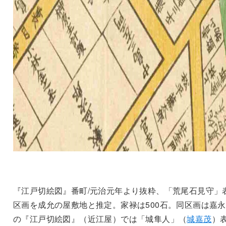
『江戸切絵図』番町/元治元年より抜粋、「荒尾石見守」
区画を成允の屋敷地と推定。家禄は500石。同区画は嘉永
の『江戸切絵図』（近江屋）では「城隼人」（
城嘉茂
）