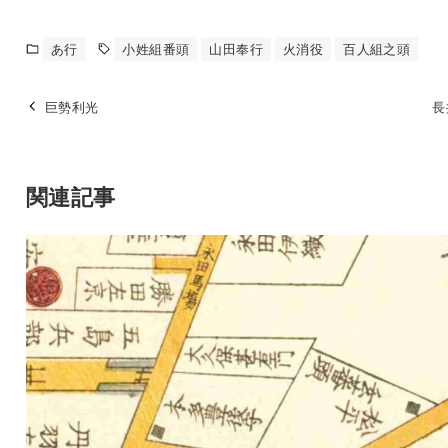
あ行
小姓組番頭
山田奉行
火消役
百人組之頭
巨勢利光
長
関連記事