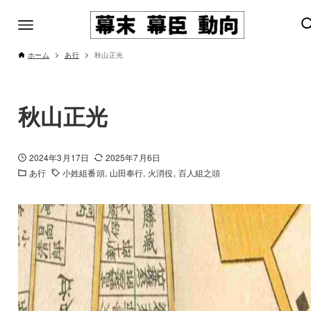
ホーム
あ行
秋山正光
秋山正光
2024年3月17日
2025年7月6日
あ行
小姓組番頭
山田奉行
火消役
百人組之頭