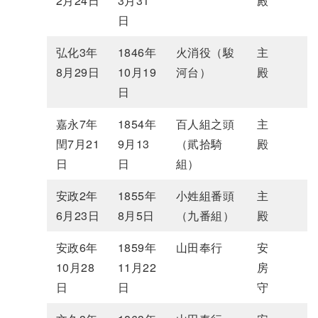
2月24日
3月31
殿
日
弘化3年
1846年
火消役（駿
主
8月29日
10月19
河台）
殿
日
嘉永7年
1854年
百人組之頭
主
閏7月21
9月13
（貮拾騎
殿
日
日
組）
安政2年
1855年
小姓組番頭
主
6月23日
8月5日
（九番組）
殿
安政6年
1859年
山田奉行
安
10月28
11月22
房
日
日
守