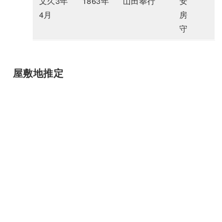
文久3年
1863年
山田奉行
安
4月
房
守
屋敷地推定