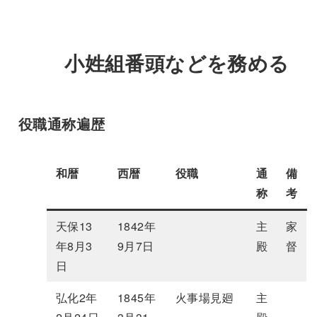
小姓組番頭などを務める
役職通称遍歴
和暦
西暦
役職
通
備
称
考
天保13
1842年
主
家
年8月3
9月7日
殿
督
日
弘化2年
1845年
火事場見廻
主