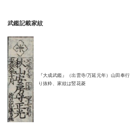
武鑑記載家紋
『大成武鑑』（出雲寺/万延元年）山田奉
り抜粋、家紋は竪花菱