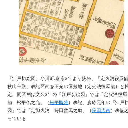
『江戸切絵図』小川町/嘉永3年より抜粋、「定火消役
秋山主殿」表記区画を正光の屋敷地（定火消役屋舗）と
定。同区画は文久3年の『江戸切絵図』では「定火消役屋
舗 松平侶之允」（
松平勝雅
）表記、慶応元年の『江戸
図』では「定御火消 蒔田数馬之助」（
蒔田広甫
）表記
っている