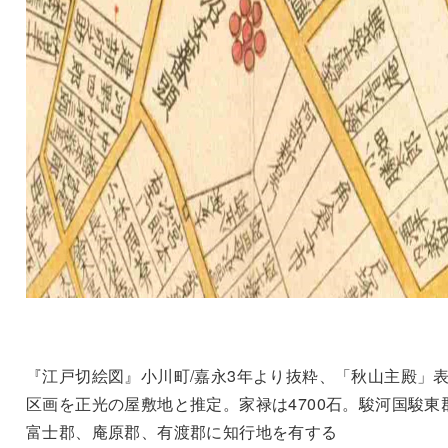
『江戸切絵図』小川町/嘉永3年より抜粋、「秋山主殿」
区画を正光の屋敷地と推定。家禄は4700石。駿河国駿東
富士郡、庵原郡、有渡郡に知行地を有する