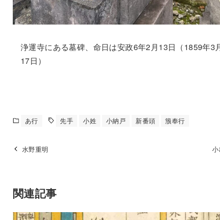
浄運寺にある墓碑、命日は安政6年2月13日（1859年3
17日）
あ行
先手
小姓
小納戸
新番頭
籏奉行
水野重明
小
関連記事