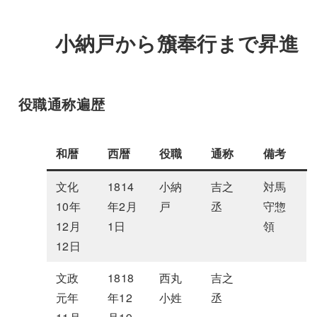
小納戸から籏奉行まで昇進
役職通称遍歴
和暦
西暦
役職
通称
備考
文化
1814
小納
吉之
対馬
10年
年2月
戸
丞
守惣
12月
1日
領
12日
文政
1818
西丸
吉之
元年
年12
小姓
丞