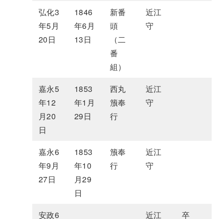
弘化3
1846
新番
近江
年5月
年6月
頭
守
20日
13日
（二
番
組）
嘉永5
1853
西丸
近江
年12
年1月
籏奉
守
月20
29日
行
日
嘉永6
1853
籏奉
近江
年9月
年10
行
守
27日
月29
日
安政6
近江
卒