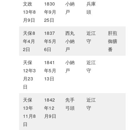
文政
1830
小納
兵庫
13年8
年9月
戸
頭
月9日
25日
天保8
1837
西丸
近江
肝煎
年4月
年5月
小納
守
御膳
2日
6日
戸
番
天保
1841
小納
近江
12年3
年5月
戸
守
月23
13日
日
天保
1842
先手
近江
13年
年12
弓頭
守
11月8
月9日
日