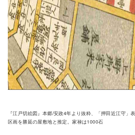
『江戸切絵図』本郷/安政4年より抜粋、「押田近江守」
区画を勝延の屋敷地と推定。家禄は1000石