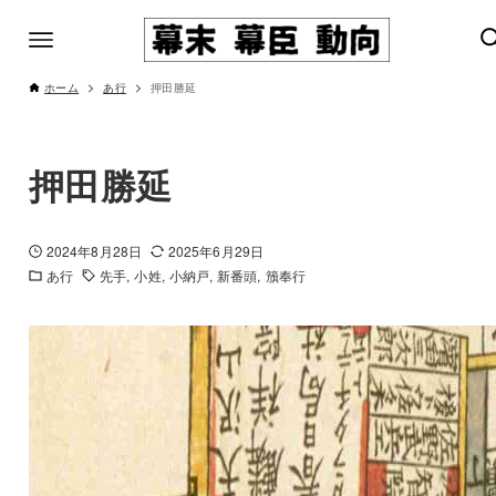
ホーム
あ行
押田勝延
押田勝延
2024年8月28日
2025年6月29日
あ行
先手
小姓
小納戸
新番頭
籏奉行