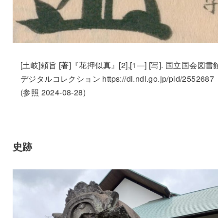
[土岐]頼旨 [著]『花押似真』[2],[1—] [写]. 国立国会図書
デジタルコレクション https://dl.ndl.go.jp/pid/2552687
(参照 2024-08-28)
史跡