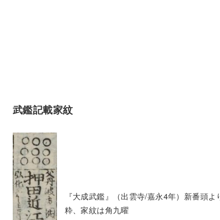
武鑑記載家紋
『大成武鑑』（出雲寺/嘉永4年）新番頭よ
粋、家紋は角九曜