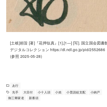
[土岐]頼旨 [著]『花押似真』[1],[1—] [写]. 国立国会図書
デジタルコレクション https://dl.ndl.go.jp/pid/2552686
(参照 2025-05-28)
あ行
先手
大目付
小十人頭
小姓
小普請組支配
小納戸
御三卿家老
新番頭