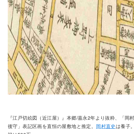
『江戸切絵図（近江屋）』本郷/嘉永2年より抜粋、「岡
後守」表記区画を直恒の屋敷地と推定。
岡村直史
は養子