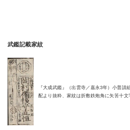
武鑑記載家紋
『大成武鑑』（出雲寺／嘉永3年）小普請
配より抜粋、家紋は折敷鉄炮角に矢筈十文