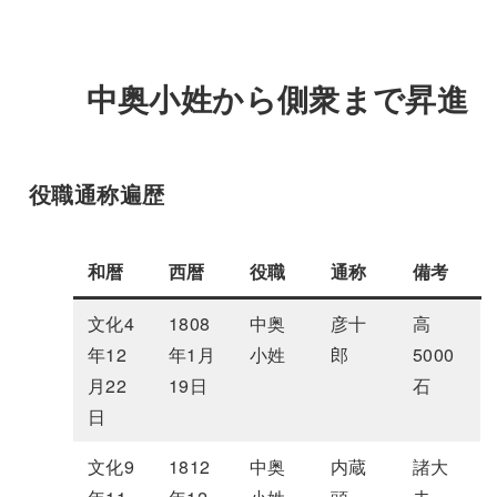
中奥小姓から側衆まで昇進
役職通称遍歴
和暦
西暦
役職
通称
備考
文化4
1808
中奥
彦十
高
年12
年1月
小姓
郎
5000
月22
19日
石
日
文化9
1812
中奥
内蔵
諸大