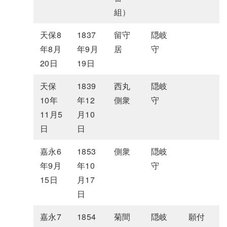
組）
天保8
1837
留守
隠岐
年8月
年9月
居
守
20日
19日
天保
1839
西丸
隠岐
10年
年12
側衆
守
11月5
月10
日
日
嘉永6
1853
側衆
隠岐
年9月
年10
守
15日
月17
日
嘉永7
1854
菊間
隠岐
願付