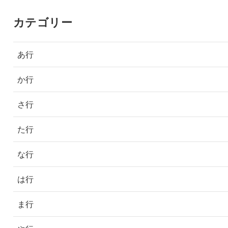
カテゴリー
あ行
か行
さ行
た行
な行
は行
ま行