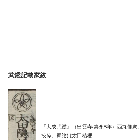
武鑑記載家紋
『大成武鑑』（出雲寺/嘉永5年）西丸側衆
抜粋、家紋は太田桔梗