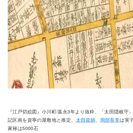
『江戸切絵図』小川町/嘉永3年より抜粋、「太田隠岐守
記区画を資寧の屋敷地と推定。
太田資師
、
岡部長常
は実
家禄は5000石