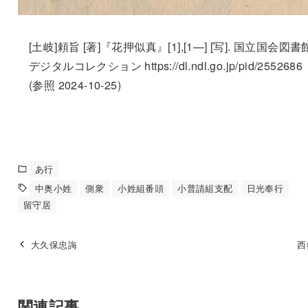
[土岐]頼旨 [著]『花押似真』[1],[1—] [写]. 国立国会図書
デジタルコレクション https://dl.ndl.go.jp/pid/2552686
(参照 2024-10-25)
あ行
中奥小姓
側衆
小姓組番頭
小普請組支配
日光奉行
留守居
大久保忠誨
西
関連記事