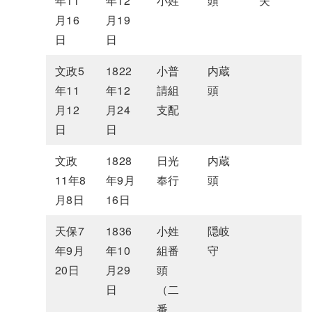
年11
年12
小姓
頭
夫
月16
月19
日
日
文政5
1822
小普
内蔵
年11
年12
請組
頭
月12
月24
支配
日
日
文政
1828
日光
内蔵
11年8
年9月
奉行
頭
月8日
16日
天保7
1836
小姓
隠岐
年9月
年10
組番
守
20日
月29
頭
日
（二
番