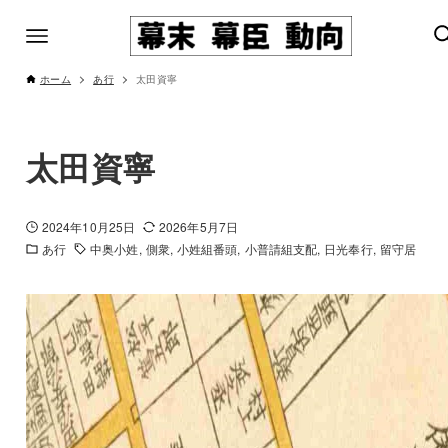
ホーム
あ行
太田資寧
太田資寧
2024年10月25日
2026年5月7日
あ行
中奥小姓
側衆
小姓組番頭
小普請組支配
日光奉行
留守居